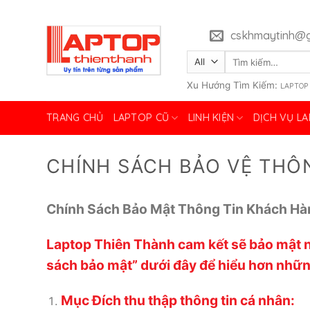
Skip
to
cskhmaytinh@g
content
Tìm
kiếm:
Xu Hướng Tìm Kiếm:
LAPTOP
TRANG CHỦ
LAPTOP CŨ
LINH KIỆN
DỊCH VỤ L
CHÍNH SÁCH BẢO VỆ THÔ
Chính Sách Bảo Mật Thông Tin Khách Hà
Laptop Thiên Thành cam kết sẽ bảo mật n
sách bảo mật” dưới đây để hiểu hơn những
Mục Đích thu thập thông tin cá nhân: