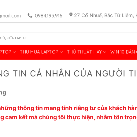
27 Cổ Nhuế, Bắc Từ Liêm, 
mail.com
0984.193.916
,
 CŨ
SỬA LAPTOP
APTOP
THU MUA LAPTOP
THỦ THUẬT HAY
WIN 10 BẢN
NG TIN CÁ NHÂN CỦA NGƯỜI T
ng
hững thông tin mang tính riêng tư của khách hàn
 cam kết mà chúng tôi thực hiện, nhằm tôn trọng