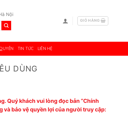
Hà Nội
GIỎ HÀNG
 QUYỀN
TIN TỨC
LIÊN HỆ
IÊU DÙNG
g. Quý khách vui lòng đọc bản “Chính
 và bảo vệ quyền lợi của người truy cập: