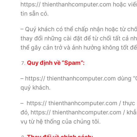
https:// thienthanhcomputer.com hoặc viế
tin sẵn có.
– Quý khách có thể chấp nhận hoặc từ chố
thay đổi những cài đặt để từ chối tất cả 
thể gây cản trở và ảnh hưởng không tốt đế
Quy định về “Spam”:
– https:// thienthanhcomputer.com dùng “C
quý khách.
– https:// thienthanhcomputer.com / thực 
đó, https:// thienthanhcomputer.com / khẳ
vụ từ hệ thống của chúng tôi.
Thay đổi về chính sách: