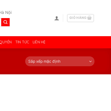
Hà Nội
GIỎ HÀNG
 QUYỀN
TIN TỨC
LIÊN HỆ