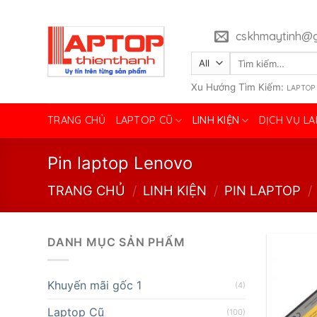
Skip
to
cskhmaytinh@g
content
Tìm
kiếm:
Xu Hướng Tìm Kiếm:
LAPTOP
TRANG CHỦ
LAPTOP CŨ
LINH KIỆN
DỊCH VỤ L
Pin laptop Lenovo
TRANG CHỦ
/
LINH KIỆN
/
PIN LAPTOP
/
DANH MỤC SẢN PHẨM
Khuyến mãi gốc 1
(4)
Laptop Cũ
(100)