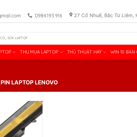
27 Cổ Nhuế, Bắc Từ Liêm, 
mail.com
0984.193.916
,
 CŨ
SỬA LAPTOP
APTOP
THU MUA LAPTOP
THỦ THUẬT HAY
WIN 10 BẢN
PIN LAPTOP LENOVO