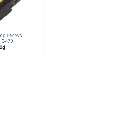
top Lenovo
d G470
0
₫