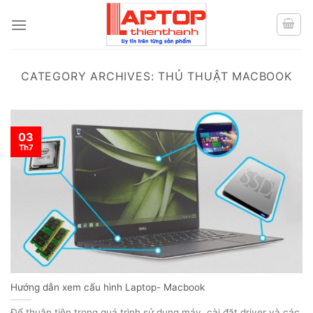
Skip
to
content
CATEGORY ARCHIVES:
THỦ THUẬT MACBOOK
03
Th7
Hướng dẫn xem cấu hình Laptop- Macbook
Để thuận tiện trong quá trình sử dụng máy. cài đặt driver và các