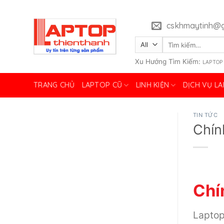
Skip
to
cskhmaytinh@g
content
Tìm
kiếm:
Xu Hướng Tìm Kiếm:
LAPTOP
TRANG CHỦ
LAPTOP CŨ
LINH KIỆN
DỊCH VỤ L
TIN TỨC
Chín
Chí
Laptop