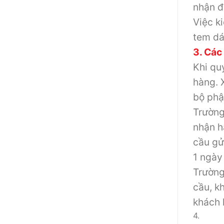
nhận đ
Việc k
tem dá
3. Các
Khi qu
hàng. 
bộ phậ
Trường
nhận h
cầu gử
1 ngày
Trường
cầu, k
khách 
4.