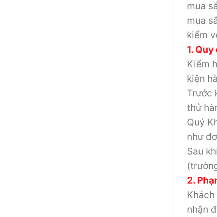
mua sắ
mua sắ
kiểm v
1. Quy
Kiểm h
kiện h
Trước 
thử hà
Quý Kh
như đơ
Sau kh
(trườn
2. Phạ
Khách 
nhận đ