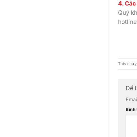
4. Các
Quý kh
hotline
This entr
Để l
Emai
Bình