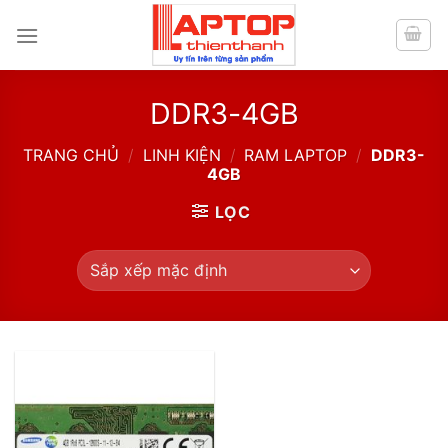
Skip
to
content
DDR3-4GB
TRANG CHỦ
/
LINH KIỆN
/
RAM LAPTOP
/
DDR3-
4GB
LỌC