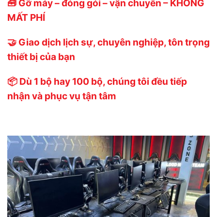
🧰 Gỡ máy – đóng gói – vận chuyển – KHÔNG
MẤT PHÍ
🤝 Giao dịch lịch sự, chuyên nghiệp, tôn trọng
thiết bị của bạn
📦 Dù 1 bộ hay 100 bộ, chúng tôi đều tiếp
nhận và phục vụ tận tâm