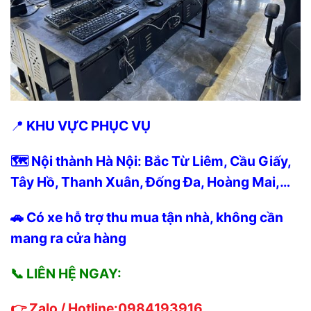
📍
KHU VỰC PHỤC VỤ
🗺️ Nội thành Hà Nội: Bắc Từ Liêm, Cầu Giấy,
Tây Hồ, Thanh Xuân, Đống Đa, Hoàng Mai,…
🚗 Có xe hỗ trợ thu mua tận nhà, không cần
mang ra cửa hàng
📞 LIÊN HỆ NGAY:
👉 Zalo / Hotline:0984193916