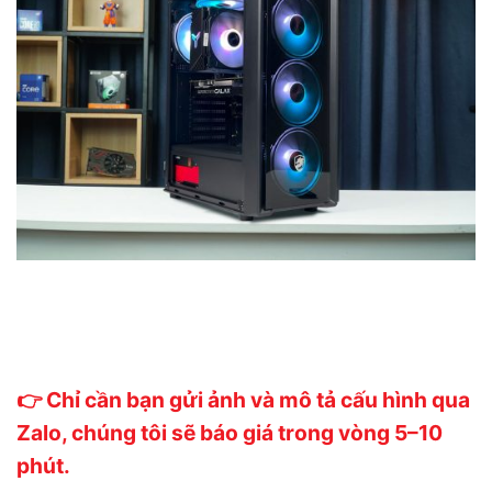
👉 Chỉ cần bạn gửi ảnh và mô tả cấu hình qua
Zalo, chúng tôi sẽ báo giá trong vòng 5–10
phút.