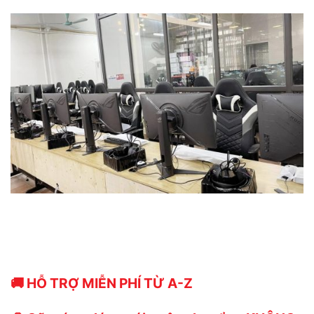
🚚 HỖ TRỢ MIỄN PHÍ TỪ A-Z