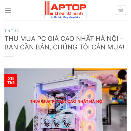
Skip
to
content
TIN TỨC
THU MUA PC GIÁ CAO NHẤT HÀ NỘI –
BẠN CẦN BÁN, CHÚNG TÔI CẦN MUA!
26
Th5