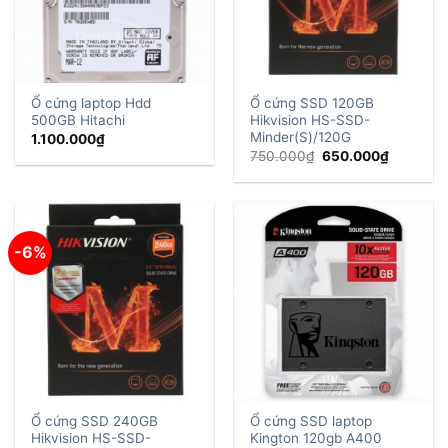
Ổ cứng laptop Hdd
Ổ cứng SSD 120GB
500GB Hitachi
Hikvision HS-SSD-
Minder(S)/120G
1.100.000
₫
Giá
Giá
750.000
₫
650.000
₫
gốc
hiện
là:
tại
750.000₫.
là:
650.000
-6%
Ổ cứng SSD 240GB
Ổ cứng SSD laptop
Hikvision HS-SSD-
Kington 120gb A400