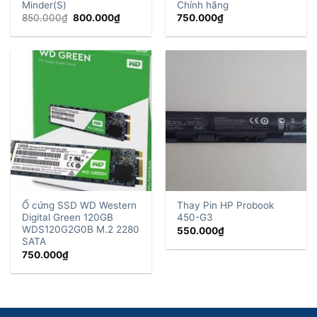
Minder(S)
Chính hãng
Giá
Giá
850.000
₫
800.000
₫
750.000
₫
gốc
hiện
là:
tại
850.000₫.
là:
800.000₫.
Ổ cứng SSD WD Western
Thay Pin HP Probook
Digital Green 120GB
450-G3
WDS120G2G0B M.2 2280
550.000
₫
SATA
750.000
₫