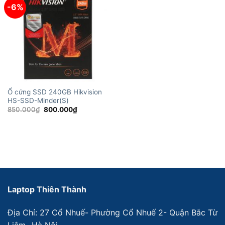
-6%
Ổ cứng SSD 240GB Hikvision
HS-SSD-Minder(S)
Giá
Giá
850.000
₫
800.000
₫
gốc
hiện
là:
tại
850.000₫.
là:
800.000₫.
Laptop Thiên Thành
Địa Chỉ: 27 Cổ Nhuế- Phường Cổ Nhuế 2- Quận Bắc Từ
Liêm- Hà Nội