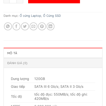
750.000₫.
là:
650.000₫.
Danh mục:
Ổ cứng Laptop
,
Ổ Cứng SSD
MÔ TẢ
ĐÁNH GIÁ (0)
Dung lượng
120GB
Giao tiếp
SATA III 6 Gb/s; SATA II 3 Gb/s
tốc độ đọc: 550MB/s; tốc độ ghi:
Tốc độ
420MB/s