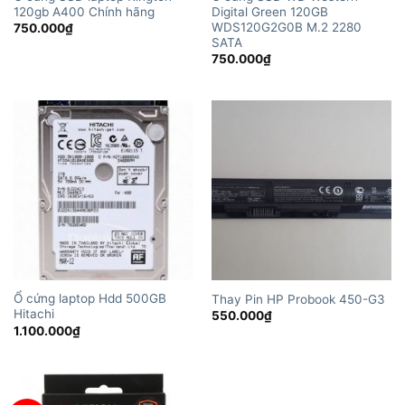
120gb A400 Chính hãng
Digital Green 120GB
WDS120G2G0B M.2 2280
750.000
₫
SATA
750.000
₫
Ổ cứng laptop Hdd 500GB
Thay Pin HP Probook 450-G3
Hitachi
550.000
₫
1.100.000
₫