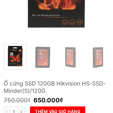
Ổ cứng SSD 120GB Hikvision HS-SSD-
Minder(S)/120G
Giá
Giá
750.000
650.000
₫
₫
gốc
hiện
Ổ cứng SSD 120GB Hikvision HS-SSD-Minder(S)/120G số lượ
là:
tại
THÊM VÀO GIỎ HÀNG