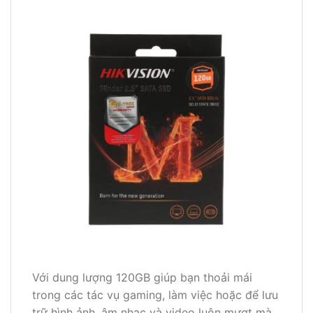
Với dung lượng 120GB giúp bạn thoải mái
trong các tác vụ gaming, làm việc hoặc để lưu
trữ hình ảnh, âm nhạc và video luôn mượt mà