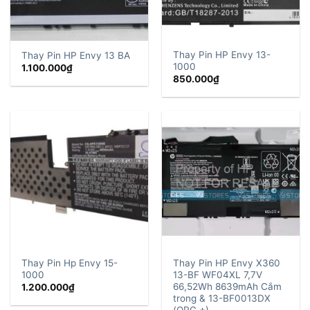
Thay Pin HP Envy 13-
Thay Pin HP Envy 13 BA
1000
1.100.000
₫
850.000
₫
Thay Pin Hp Envy 15-
Thay Pin HP Envy X360
1000
13-BF WF04XL 7,7V
66,52Wh 8639mAh Cắm
1.200.000
₫
trong & 13-BF0013DX
(ORG +)