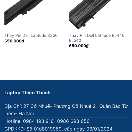
Thay Pin Dell Latitude E5440
Thay Pin Dell Latitude 3350
E5540
650.000
₫
650.000
₫
Laptop Thiên Thành
Địa Chỉ: 27 Cổ Nhuế- Phường Cổ Nhuế 2- Quận Bắc Từ
Liêm- Hà Nội
Hotline: 0984 193 916- 0986 693 656
GPĐKKD: Số 01d8019969, cấp ngày 03/01/2024