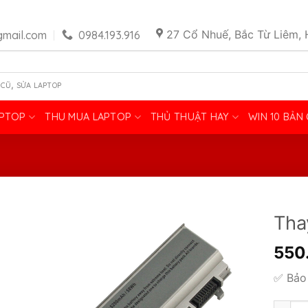
27 Cổ Nhuế, Bắc Từ Liêm, 
mail.com
0984.193.916
,
 CŨ
SỬA LAPTOP
APTOP
THU MUA LAPTOP
THỦ THUẬT HAY
WIN 10 BẢN
Tha
550
✅ Bảo 
Thay Pi