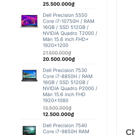
Giá
Giá
25.500.000
₫
gốc
hiện
Dell Precision 5550
là:
tại
Core i7-10750H / RAM
26.800.000₫.
là:
16GB / SSD 512GB /
25.500.000₫.
NVIDIA Quadro T2000 /
Màn 15.6 inch FHD+
1920x1200
21.500.000
₫
Giá
Giá
20.500.000
₫
gốc
hiện
Dell Precision 7530
là:
tại
Core i7-8850H / RAM
21.500.000₫.
là:
16GB / SSD 512GB /
20.500.000₫.
NVIDIA Quadro P2000 /
Màn 15.6 inch FHD
1920x1080
13.500.000
₫
Giá
Giá
12.500.000
₫
gốc
hiện
Dell Precision 7540
là:
tại
Ch
Core i7-9850H RAM
13.500.000₫.
là: