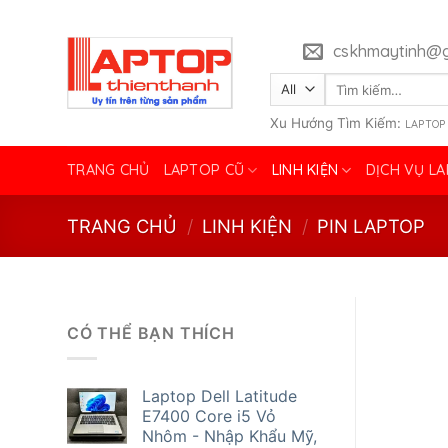
Skip
to
cskhmaytinh@g
content
Tìm
kiếm:
Xu Hướng Tìm Kiếm:
LAPTOP
TRANG CHỦ
LAPTOP CŨ
LINH KIỆN
DỊCH VỤ L
TRANG CHỦ
/
LINH KIỆN
/
PIN LAPTOP
CÓ THỂ BẠN THÍCH
Laptop Dell Latitude
E7400 Core i5 Vỏ
Nhôm - Nhập Khẩu Mỹ,