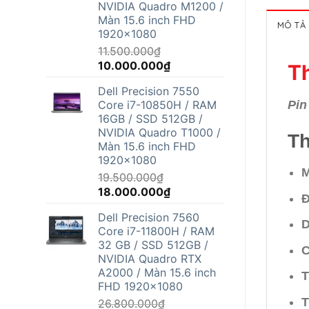
NVIDIA Quadro M1200 /
Màn 15.6 inch FHD
MÔ TẢ
1920x1080
11.500.000
₫
Giá
Giá
10.000.000
₫
Th
gốc
hiện
Dell Precision 7550
là:
tại
Pin
Core i7-10850H / RAM
11.500.000₫.
là:
16GB / SSD 512GB /
10.000.000₫.
NVIDIA Quadro T1000 /
Th
Màn 15.6 inch FHD
1920x1080
M
19.500.000
₫
Giá
Giá
18.000.000
₫
Đ
gốc
hiện
Dell Precision 7560
là:
tại
D
Core i7-11800H / RAM
19.500.000₫.
là:
32 GB / SSD 512GB /
18.000.000₫.
C
NVIDIA Quadro RTX
A2000 / Màn 15.6 inch
T
FHD 1920x1080
T
26.800.000
₫