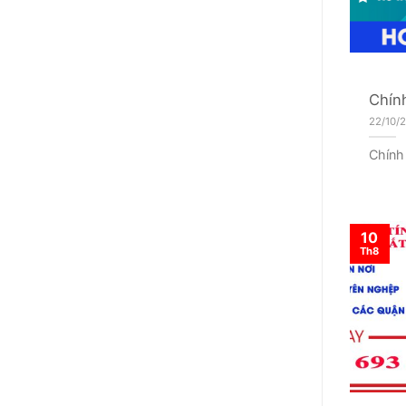
Chín
22/10/
Chính
10
Th8