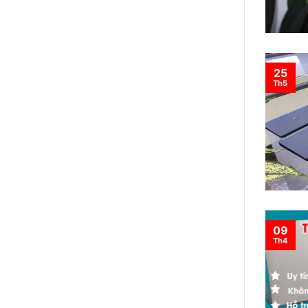
25
Th5
09
Th4