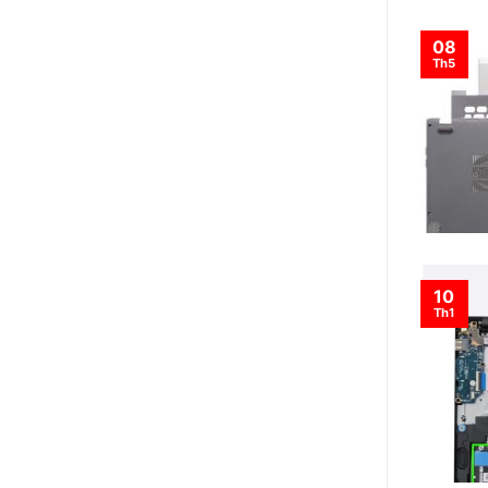
08
Th5
10
Th1