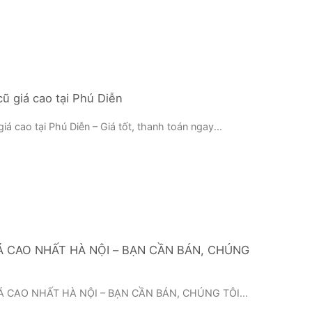
ũ giá cao tại Phú Diễn
iá cao tại Phú Diễn – Giá tốt, thanh toán ngay...
Á CAO NHẤT HÀ NỘI – BẠN CẦN BÁN, CHÚNG
Á CAO NHẤT HÀ NỘI – BẠN CẦN BÁN, CHÚNG TÔI...