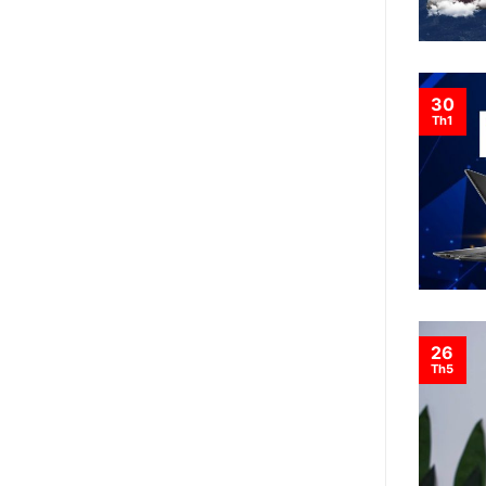
30
Th1
26
Th5