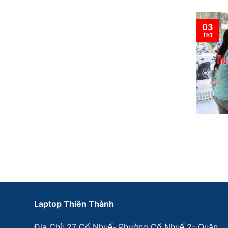
03
Th1
Laptop Thiên Thành
Địa Chỉ: 27 Cổ Nhuế- Phường Cổ Nhuế 2- Quận