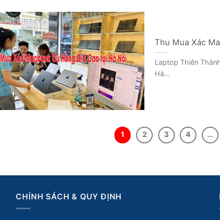
Thu Mua Xác Mac
Laptop Thiên Thành
Hà...
1
2
3
4
…
CHÍNH SÁCH & QUY ĐỊNH