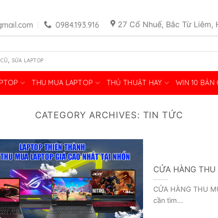
27 Cổ Nhuế, Bắc Từ Liêm, 
mail.com
0984.193.916
,
 CŨ
SỬA LAPTOP
APTOP
THU MUA LAPTOP
THỦ THUẬT HAY
WIN 10 BẢN
CATEGORY ARCHIVES:
TIN TỨC
CỬA HÀNG THU 
CỬA HÀNG THU MU
cần tìm...