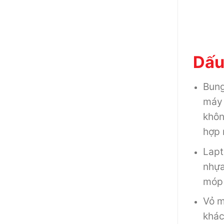
Dấu
Bung
máy 
khôn
hợp 
Lapt
nhựa
móp 
Vỏ m
khác