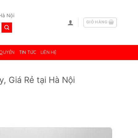
Hà Nội
GIỎ HÀNG
 QUYỀN
TIN TỨC
LIÊN HỆ
, Giá Rẻ tại Hà Nội