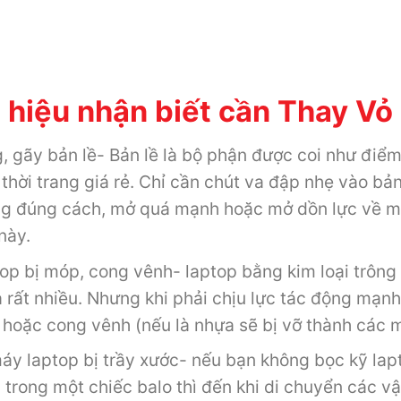
 hiệu nhận biết cần Thay V
, gãy bản lề- Bản lề là bộ phận được coi như điểm
thời trang giá rẻ. Chỉ cần chút va đập nhẹ vào bả
g đúng cách, mở quá mạnh hoặc mở dồn lực về mộ
này.
op bị móp, cong vênh- laptop bằng kim loại trôn
 rất nhiều. Nhưng khi phải chịu lực tác động mạnh 
hoặc cong vênh (nếu là nhựa sẽ bị vỡ thành các 
áy laptop bị trầy xước- nếu bạn không bọc kỹ lap
 trong một chiếc balo thì đến khi di chuyển các v