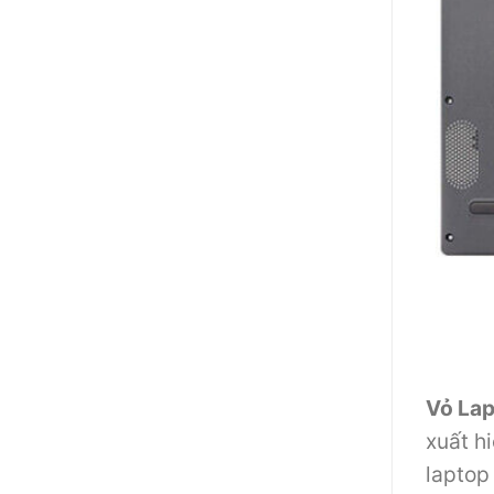
Vỏ La
xuất h
laptop