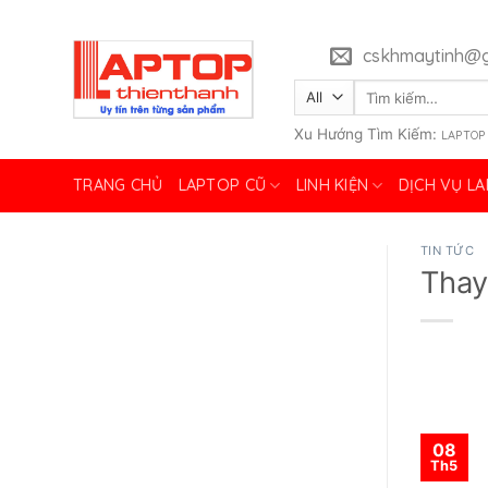
Skip
to
cskhmaytinh@g
content
Tìm
kiếm:
Xu Hướng Tìm Kiếm:
LAPTOP
TRANG CHỦ
LAPTOP CŨ
LINH KIỆN
DỊCH VỤ L
TIN TỨC
Thay
08
Th5