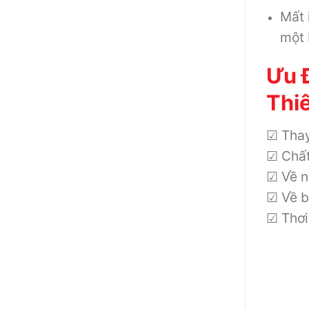
Mất 
một 
Ưu 
Thi
☑ Thay
☑ Chất
☑ Về n
☑ Về b
☑ Thơi