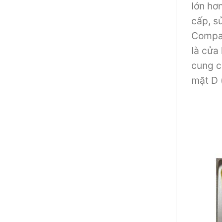
lớn hơ
cấp, s
Compaq
là cửa
cung c
mặt D 