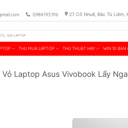
27 Cổ Nhuế, Bắc Từ Liêm, 
mail.com
0984.193.916
,
 CŨ
SỬA LAPTOP
APTOP
THU MUA LAPTOP
THỦ THUẬT HAY
WIN 10 BẢN
 Vỏ Laptop Asus Vivobook Lấy Ngay