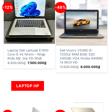
-12%
-48%
Laptop Dell Latitude E7400
Dell Vostro V5468 I5-
Core i5 Vỏ Nhôm – Nhập
7200U/ RAM 8GB/ SSD
Khẩu Mỹ, Giá Tốt Nhất
240GB/ VGA Nvidia 940MX/
14 INCH HD
Giá
Giá
8.500.000
₫
7.500.000
₫
gốc
hiện
Giá
Giá
11.500.000
₫
6.000.000
₫
là:
tại
gốc
hiện
8.500.000₫.
là:
là:
tại
7.500.000₫.
11.500.000₫.
là:
6.000.0
LAPTOP HP