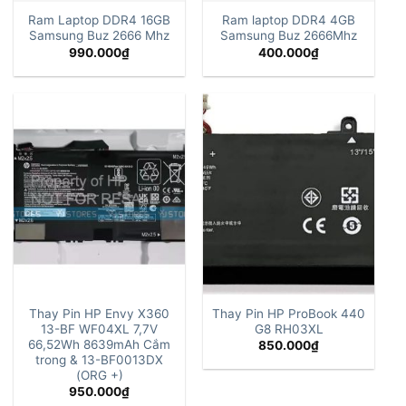
Ram Laptop DDR4 16GB
Ram laptop DDR4 4GB
Samsung Buz 2666 Mhz
Samsung Buz 2666Mhz
990.000
₫
400.000
₫
Thay Pin HP Envy X360
Thay Pin HP ProBook 440
13-BF WF04XL 7,7V
G8 RH03XL
66,52Wh 8639mAh Cắm
850.000
₫
trong & 13-BF0013DX
(ORG +)
950.000
₫