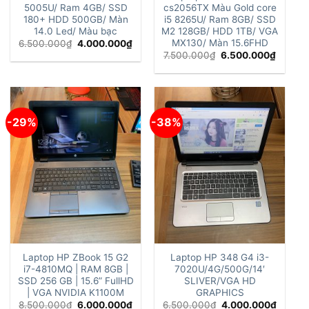
5005U/ Ram 4GB/ SSD
cs2056TX Màu Gold core
180+ HDD 500GB/ Màn
i5 8265U/ Ram 8GB/ SSD
14.0 Led/ Màu bạc
M2 128GB/ HDD 1TB/ VGA
MX130/ Màn 15.6FHD
Giá
Giá
6.500.000
₫
4.000.000
₫
gốc
hiện
Giá
Giá
7.500.000
₫
6.500.000
₫
là:
tại
gốc
hiện
6.500.000₫.
là:
là:
tại
4.000.000₫.
7.500.000₫.
là:
6.500.
-29%
-38%
Laptop HP ZBook 15 G2
Laptop HP 348 G4 i3-
i7-4810MQ | RAM 8GB |
7020U/4G/500G/14′
SSD 256 GB | 15.6” FullHD
SLIVER/VGA HD
| VGA NVIDIA K1100M
GRAPHICS
Giá
Giá
Giá
Giá
8.500.000
₫
6.000.000
₫
6.500.000
₫
4.000.000
₫