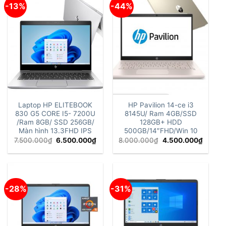
-13%
-44%
Laptop HP ELITEBOOK
HP Pavilion 14-ce i3
830 G5 CORE I5- 7200U
8145U/ Ram 4GB/SSD
/Ram 8GB/ SSD 256GB/
128GB+ HDD
Màn hình 13.3FHD IPS
500GB/14″FHD/Win 10
Giá
Giá
Giá
Giá
7.500.000
₫
6.500.000
₫
8.000.000
₫
4.500.000
₫
gốc
hiện
gốc
hiện
là:
tại
là:
tại
7.500.000₫.
là:
8.000.000₫.
là:
6.500.000₫.
4.500.
-28%
-31%