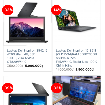
-33%
-14%
Laptop Dell Inspiron 3542 i5
Laptop Dell Inspiron 15 3511
4210U/Ram 4G/SSD
(i3 1115G4/RAM 8GB/265GB
120GB/VGA Nvidia
SSD/15.6 inch
GT820/Win10
FHD/Win10/Black) New 100%
Chính Hãng
Giá
Giá
7.500.000
₫
5.000.000
₫
gốc
hiện
Giá
Giá
11.000.000
₫
9.500.000
₫
là:
tại
gốc
hiện
7.500.000₫.
là:
là:
tại
5.000.000₫.
11.000.000₫.
là:
9.500.0
-39%
-32%