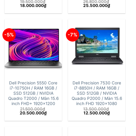
19.500.000
₫
26.800.000
₫
Giá
Giá
Giá
Giá
18.000.000
₫
25.500.000
₫
gốc
hiện
gốc
hiện
là:
tại
là:
tại
19.500.000₫.
là:
26.800.000₫.
là:
18.000.000₫.
25.500.000₫
-5%
-7%
Dell Precision 5550 Core
Dell Precision 7530 Core
i7-10750H / RAM 16GB /
i7-8850H / RAM 16GB /
SSD 512GB / NVIDIA
SSD 512GB / NVIDIA
Quadro T2000 / Màn 15.6
Quadro P2000 / Màn 15.6
inch FHD+ 1920×1200
inch FHD 1920×1080
21.500.000
₫
13.500.000
₫
Giá
Giá
Giá
Giá
20.500.000
₫
12.500.000
₫
gốc
hiện
gốc
hiện
là:
tại
là:
tại
21.500.000₫.
là:
13.500.000₫.
là:
20.500.000₫.
12.500.000₫.