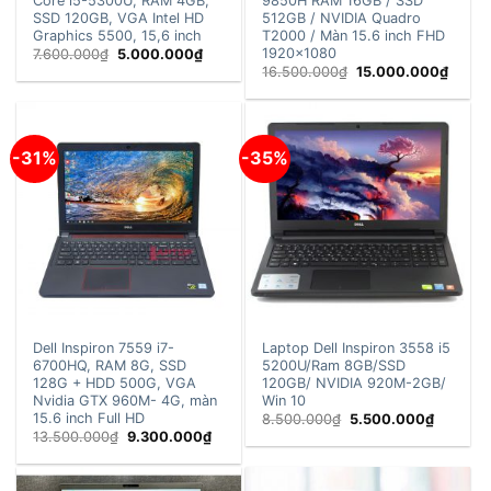
Core i5-5300U, RAM 4GB,
9850H RAM 16GB / SSD
SSD 120GB, VGA Intel HD
512GB / NVIDIA Quadro
Graphics 5500, 15,6 inch
T2000 / Màn 15.6 inch FHD
1920×1080
Giá
Giá
7.600.000
₫
5.000.000
₫
gốc
hiện
Giá
Giá
16.500.000
₫
15.000.000
₫
là:
tại
gốc
hiện
7.600.000₫.
là:
là:
tại
5.000.000₫.
16.500.000₫.
là:
15.00
-31%
-35%
Dell Inspiron 7559 i7-
Laptop Dell Inspiron 3558 i5
6700HQ, RAM 8G, SSD
5200U/Ram 8GB/SSD
128G + HDD 500G, VGA
120GB/ NVIDIA 920M-2GB/
Nvidia GTX 960M- 4G, màn
Win 10
15.6 inch Full HD
Giá
Giá
8.500.000
₫
5.500.000
₫
gốc
hiện
Giá
Giá
13.500.000
₫
9.300.000
₫
là:
tại
gốc
hiện
8.500.000₫.
là:
là:
tại
5.500.0
13.500.000₫.
là:
9.300.000₫.