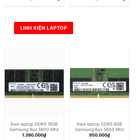
gốc
hiện
gốc
hiện
là:
tại
là:
tại
8.500.000₫.
là:
6.500.000₫.
là:
6.000.000₫.
4.000.
LINH KIỆN LAPTOP
Ram laptop DDR5 16GB
Ram laptop DDR5 8GB
Samsung Buz 5600 Mhz
Samsung Buz 5600 Mhz
1.390.000
₫
950.000
₫