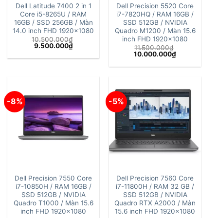
Dell Latitude 7400 2 in 1
Dell Precision 5520 Core
Core i5-8265U / RAM
i7-7820HQ / RAM 16GB /
16GB / SSD 256GB / Màn
SSD 512GB / NVIDIA
14.0 inch FHD 1920×1080
Quadro M1200 / Màn 15.6
inch FHD 1920×1080
10.500.000
₫
Giá
Giá
9.500.000
₫
11.500.000
₫
gốc
hiện
Giá
Giá
10.000.000
₫
là:
tại
gốc
hiện
10.500.000₫.
là:
là:
tại
9.500.000₫.
11.500.000₫.
là:
10.000.000₫
-8%
-5%
Dell Precision 7550 Core
Dell Precision 7560 Core
i7-10850H / RAM 16GB /
i7-11800H / RAM 32 GB /
SSD 512GB / NVIDIA
SSD 512GB / NVIDIA
Quadro T1000 / Màn 15.6
Quadro RTX A2000 / Màn
inch FHD 1920×1080
15.6 inch FHD 1920×1080