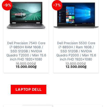
-9%
-7%
Dell Precision 7540 Core
Dell Precision 5530 Core
i7-9850H RAM 16GB /
i7-8850H / Ram 16GB /
SSD 512GB / NVIDIA
SSD 512GB / NVIDIA
Quadro T2000 / Màn 15.6
Quadro P2000 / Màn 15.6
inch FHD 1920×1080
inch FHD 1920×1080
16.500.000
₫
13.500.000
₫
Giá
Giá
Giá
Giá
15.000.000
₫
12.500.000
₫
gốc
hiện
gốc
hiện
là:
tại
là:
tại
16.500.000₫.
là:
13.500.000₫.
là:
15.000.000₫.
12.500.000₫.
LAPTOP DELL