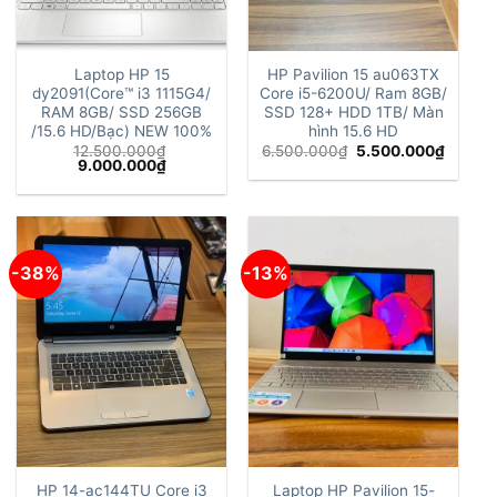
Laptop HP 15
HP Pavilion 15 au063TX
dy2091(Core™ i3 1115G4/
Core i5-6200U/ Ram 8GB/
RAM 8GB/ SSD 256GB
SSD 128+ HDD 1TB/ Màn
/15.6 HD/Bạc) NEW 100%
hình 15.6 HD
Giá
Giá
12.500.000
₫
6.500.000
₫
5.500.000
₫
Giá
Giá
gốc
hiện
9.000.000
₫
gốc
hiện
là:
tại
là:
tại
6.500.000₫.
là:
12.500.000₫.
là:
5.500.
9.000.000₫.
-38%
-13%
HP 14-ac144TU Core i3
Laptop HP Pavilion 15-