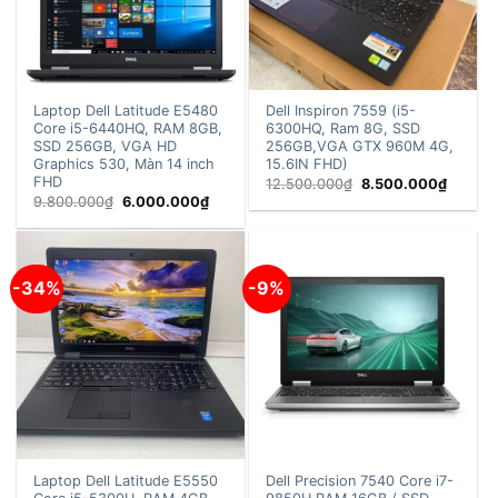
Laptop Dell Latitude E5480
Dell Inspiron 7559 (i5-
Core i5-6440HQ, RAM 8GB,
6300HQ, Ram 8G, SSD
SSD 256GB, VGA HD
256GB,VGA GTX 960M 4G,
Graphics 530, Màn 14 inch
15.6IN FHD)
FHD
Giá
Giá
12.500.000
₫
8.500.000
₫
gốc
hiện
Giá
Giá
9.800.000
₫
6.000.000
₫
là:
tại
gốc
hiện
12.500.000₫.
là:
là:
tại
8.500.
9.800.000₫.
là:
6.000.000₫.
-34%
-9%
Laptop Dell Latitude E5550
Dell Precision 7540 Core i7-