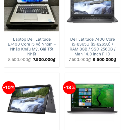
Laptop Dell Latitude
Dell Latitude 7400 Core
E7400 Core i5 Vỏ Nhôm –
i5-8365U (i5-8265U) /
Nhập Khẩu Mỹ, Giá Tốt
RAM 8GB / SSD 256GB /
Nhất
Màn 14.0 inch FHD
Giá
Giá
Giá
Giá
8.500.000
₫
7.500.000
₫
7.500.000
₫
6.500.000
₫
gốc
hiện
gốc
hiện
là:
tại
là:
tại
8.500.000₫.
là:
7.500.000₫.
là:
7.500.000₫.
6.500.
-10%
-13%