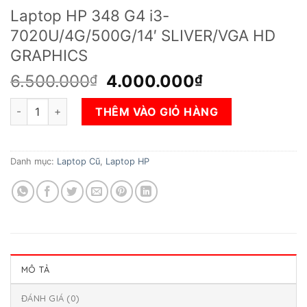
Laptop HP 348 G4 i3-
7020U/4G/500G/14′ SLIVER/VGA HD
GRAPHICS
Giá
Giá
6.500.000
4.000.000
₫
₫
gốc
hiện
Laptop HP 348 G4 i3-7020U/4G/500G/14' SLIVER/VGA HD G
là:
tại
THÊM VÀO GIỎ HÀNG
6.500.000₫.
là:
4.000.000₫.
Danh mục:
Laptop Cũ
,
Laptop HP
MÔ TẢ
ĐÁNH GIÁ (0)