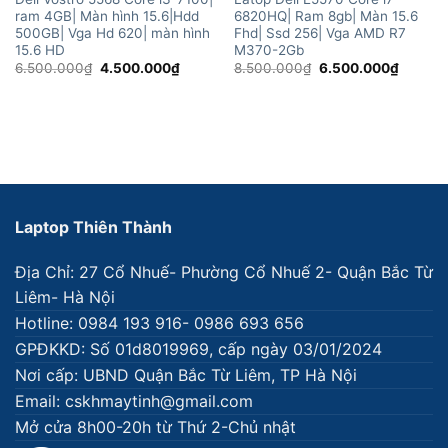
ram 4GB| Màn hình 15.6|Hdd
6820HQ| Ram 8gb| Màn 15.6
500GB| Vga Hd 620| màn hình
Fhd| Ssd 256| Vga AMD R7
15.6 HD
M370-2Gb
Giá
Giá
Giá
Giá
6.500.000
₫
4.500.000
₫
8.500.000
₫
6.500.000
₫
gốc
hiện
gốc
hiện
là:
tại
là:
tại
6.500.000₫.
là:
8.500.000₫.
là:
4.500.000₫.
6.500.
Laptop Thiên Thành
Địa Chỉ: 27 Cổ Nhuế- Phường Cổ Nhuế 2- Quận Bắc Từ
Liêm- Hà Nội
Hotline: 0984 193 916- 0986 693 656
GPĐKKD: Số 01d8019969, cấp ngày 03/01/2024
Nơi cấp: UBND Quận Bắc Từ Liêm, TP Hà Nội
Email: cskhmaytinh@gmail.com
Mở cửa 8h00-20h từ Thứ 2-Chủ nhật