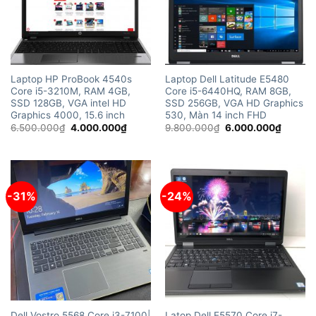
Laptop HP ProBook 4540s
Laptop Dell Latitude E5480
Core i5-3210M, RAM 4GB,
Core i5-6440HQ, RAM 8GB,
SSD 128GB, VGA intel HD
SSD 256GB, VGA HD Graphics
Graphics 4000, 15.6 inch
530, Màn 14 inch FHD
Giá
Giá
Giá
Giá
6.500.000
₫
4.000.000
₫
9.800.000
₫
6.000.000
₫
gốc
hiện
gốc
hiện
là:
tại
là:
tại
6.500.000₫.
là:
9.800.000₫.
là:
4.000.000₫.
6.000.
-31%
-24%
Dell Vostro 5568 Core i3-7100|
Latop Dell E5570 Core i7-