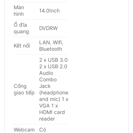
Màn
14.0Inch
hình
Ổ đĩa
DVDRW
quang
LAN, Wifi,
Kết nối
Bluetooth
2 x USB 3.0
2 x USB 2.0
Audio
Combo
Cổng
Jack
giao tiếp
(headphone
and mic) 1 x
VGA 1 x
HDMI card
reader
Webcam
Có