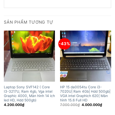
SẢN PHẨM TƯƠNG TỰ
-43%
Laptop Sony SVF142 ( Core
HP 15 da0054tu Core i3-
I3-3217U, Ram 4gb, Vga intel
7020U| Ram 4Gb| Hdd 500gb|
Graphic 4000, Màn hình 14 ich
VGA intel Graphich 620| Màn
led HD, Hdd 500gb)
hình 15.6 Full HD
Giá
Giá
4.200.000
₫
7.000.000
₫
4.000.000
₫
gốc
hiện
là:
tại
7.000.000₫.
là: