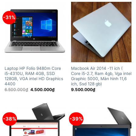
4.000.
-31%
Laptop HP Folio 9480m Core
Macbook Air 2014 -11 ich (
i5-4310U, RAM 4GB, SSD
Core i5-2.7, Ram 4gb, Vga intel
128GB, VGA intel HD Graphics
Graphic 5000, Màn hình 11,6
4400
ich, Ssd 128 gb)
Giá
Giá
6.500.000
₫
4.500.000
₫
9.500.000
₫
gốc
hiện
là:
tại
6.500.000₫.
là:
4.500.000₫.
-38%
-39%