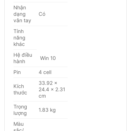
Nhận
dạng
Có
vân tay
Tính
năng
khác
Hệ điều
Win 10
hành
Pin
4 cell
33.92 x
Kích
24.4 x 2.31
thước
cm
Trọng
1.83 kg
lượng
Màu
sắc/