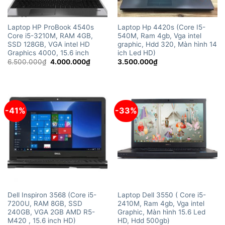
Laptop HP ProBook 4540s
Laptop Hp 4420s (Core I5-
Core i5-3210M, RAM 4GB,
540M, Ram 4gb, Vga intel
SSD 128GB, VGA intel HD
graphic, Hdd 320, Màn hình 14
Graphics 4000, 15.6 inch
ich Led HD)
Giá
Giá
6.500.000
₫
4.000.000
₫
3.500.000
₫
gốc
hiện
là:
tại
6.500.000₫.
là:
4.000.000₫.
-41%
-33%
Dell Inspiron 3568 (Core i5-
Laptop Dell 3550 ( Core i5-
7200U, RAM 8GB, SSD
2410M, Ram 4gb, Vga intel
240GB, VGA 2GB AMD R5-
Graphic, Màn hình 15.6 Led
M420 , 15.6 inch HD)
HD, Hdd 500gb)