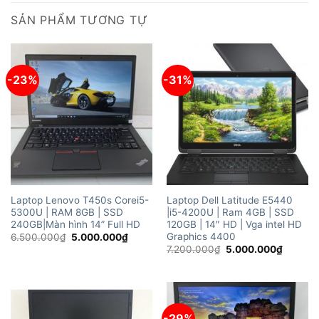
SẢN PHẨM TƯƠNG TỰ
-23%
-31%
Laptop Lenovo T450s Corei5-
Laptop Dell Latitude E5440
5300U | RAM 8GB | SSD
|i5-4200U | Ram 4GB | SSD
240GB|Màn hình 14” Full HD
120GB | 14″ HD | Vga intel HD
Graphics 4400
Giá
Giá
6.500.000
₫
5.000.000
₫
gốc
hiện
Giá
Giá
7.200.000
₫
5.000.000
₫
là:
tại
gốc
hiện
6.500.000₫.
là:
là:
tại
5.000.000₫.
7.200.000₫.
là:
5.000.
-29%