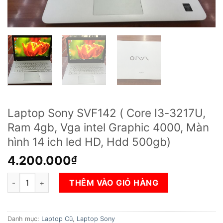
Laptop Sony SVF142 ( Core I3-3217U,
Ram 4gb, Vga intel Graphic 4000, Màn
hình 14 ich led HD, Hdd 500gb)
4.200.000
₫
Laptop Sony SVF142 ( Core I3-3217U, Ram 4gb, Vga intel Grap
THÊM VÀO GIỎ HÀNG
Danh mục:
Laptop Cũ
,
Laptop Sony