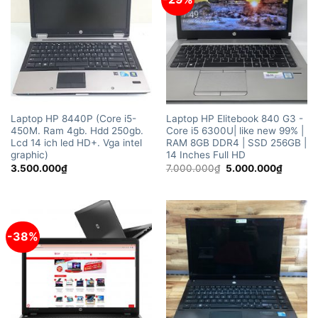
Laptop HP 8440P (Core i5-
Laptop HP Elitebook 840 G3 -
450M. Ram 4gb. Hdd 250gb.
Core i5 6300U| like new 99% |
Lcd 14 ich led HD+. Vga intel
RAM 8GB DDR4 | SSD 256GB |
graphic)
14 Inches Full HD
Giá
Giá
3.500.000
₫
7.000.000
₫
5.000.000
₫
gốc
hiện
là:
tại
7.000.000₫.
là:
5.000.
-38%