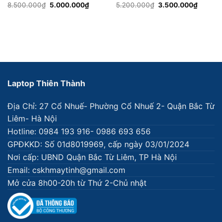
Giá
Giá
Giá
Giá
8.500.000
₫
5.000.000
₫
5.200.000
₫
3.500.000
₫
gốc
hiện
gốc
hiện
là:
tại
là:
tại
8.500.000₫.
là:
5.200.000₫.
là:
5.000.000₫.
3.500.
Laptop Thiên Thành
Địa Chỉ: 27 Cổ Nhuế- Phường Cổ Nhuế 2- Quận Bắc Từ
Liêm- Hà Nội
Hotline: 0984 193 916- 0986 693 656
GPĐKKD: Số 01d8019969, cấp ngày 03/01/2024
Nơi cấp: UBND Quận Bắc Từ Liêm, TP Hà Nội
Email: cskhmaytinh@gmail.com
Mở cửa 8h00-20h từ Thứ 2-Chủ nhật