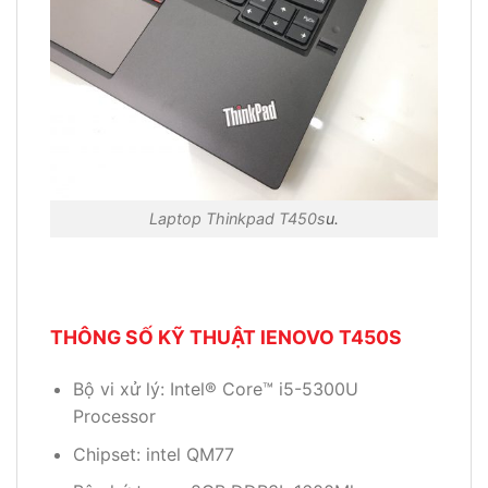
Laptop Thinkpad T450s
u.
THÔNG SỐ KỸ THUẬT lENOVO T450S
Bộ vi xử lý: Intel® Core™ i5-5300U
Processor
Chipset: intel QM77