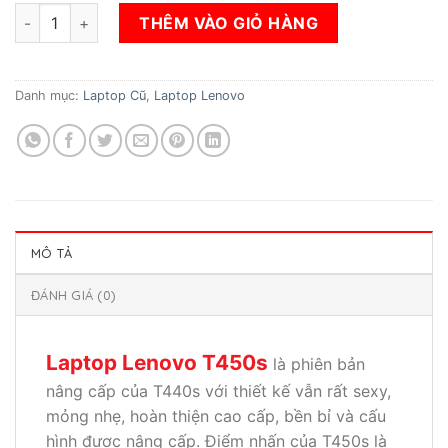
gốc
hiện
Laptop Lenovo T450s Corei5- 5300U | RAM 8GB | SSD 240GB|M
là:
tại
THÊM VÀO GIỎ HÀNG
6.500.000₫.
là:
5.000.000₫.
Danh mục:
Laptop Cũ
,
Laptop Lenovo
MÔ TẢ
ĐÁNH GIÁ (0)
Laptop Lenovo T450s
là phiên bản
nâng cấp của T440s với thiết kế vẫn rất sexy,
mỏng nhẹ, hoàn thiện cao cấp, bền bỉ và cấu
hình được nâng cấp. Điểm nhấn của T450s là