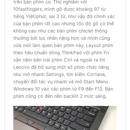
trên bàn phím cơ. Thử nghiệm với
10fastfingers, mình gõ được khoảng 97 từ
tiếng Việt/phút, sai 3 từ, như vậy độ chính xác
của bàn phím rất cao nhưng tốc độ gõ có thể
không cao như các bàn phím chiclet thông
thường bởi lực nhấn nặng hơn và mình cũng
vừa mới làm quen bàn phím này. Layout phím
theo tiêu chuẩn dòng ThinkPad với phím Fn
vẫn nằm bên trái phím Ctrl và ngoài ra thì
Lenovo đã bổ sung một số phím chức năng
như mở nhanh Settings, tìm kiếm Cortana,
chuyển đổi tác vụ nhanh và mở Start Menu
Windows 10 vào các phím từ F9 đến F12. Bàn
phím cũng có đèn nền backlit 2 mức sáng.