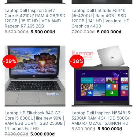
Laptop Dell Inspiron 5547
Laptop Dell Latitude E5440
Core i5 4210U/ RAM 4 GB/SSD
|i5-4200U | Ram 4GB | SSD
120GB | 15.6” HD | VGA AMD
120GB | 14″ HD | Vga intel HD
Radeon R7 265 2GB
Graphics 4400
Giá
Giá
Giá
Giá
8.500.000
₫
5.500.000
₫
7.200.000
₫
5.000.000
₫
gốc
hiện
gốc
hiện
là:
tại
là:
tại
8.500.000₫.
là:
7.200.000₫.
là:
5.500.000₫.
5.000.
-29%
-38%
Laptop HP Elitebook 840 G3 -
Laptop Dell Inspiron N5548 I5-
Core i5 6300U| like new 99% |
5200U/ RAM 4G/ HDD 500G/
RAM 8GB DDR4 | SSD 256GB |
AMD R7 M270/ 15.6INCH HD
14 Inches Full HD
Giá
Giá
8.800.000
₫
5.500.000
₫
gốc
hiện
Giá
Giá
7.000.000
₫
5.000.000
₫
là:
tại