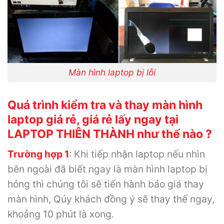
Màn hình laptop bị lỗi
Quá trình kiểm tra và thay màn hình
laptop giá rẻ, giá rẻ lấy ngay tại
LAPTOP THIÊN THÀNH như thế nào ?
Trường hợp 1
: Khi tiếp nhận laptop nếu nhìn
bên ngoài đã biết ngay là màn hình laptop bị
hỏng thì chúng tôi sẽ tiến hành báo giá thay
màn hình, Qúy khách đồng ý sẽ thay thế ngay,
khoảng 10 phút là xong.