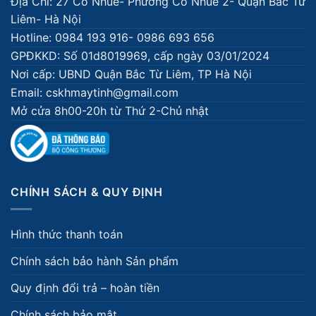
Địa Chỉ: 27 Cổ Nhuế- Phường Cổ Nhuế 2- Quận Bắc Từ
Liêm- Hà Nội
Hotline: 0984 193 916- 0986 693 656
GPĐKKD: Số 01d8019969, cấp ngày 03/01/2024
Nơi cấp: UBND Quận Bắc Từ Liêm, TP Hà Nội
Email: cskhmaytinh@gmail.com
Mở cửa 8h00-20h từ Thứ 2-Chủ nhật
CHÍNH SÁCH & QUY ĐỊNH
Hình thức thanh toán
Chính sách bảo hành Sản phẩm
Quy định đổi trả – hoàn tiền
Chính sách bảo mật