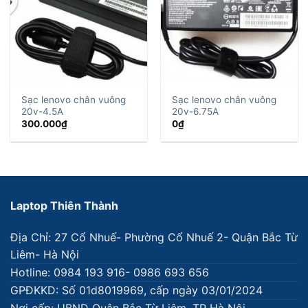
Sạc lenovo chân vuông
Sạc lenovo chân vuông
20v-4.5A
20v-6.75A
300.000
₫
0
₫
Laptop Thiên Thành
Địa Chỉ: 27 Cổ Nhuế- Phường Cổ Nhuế 2- Quận Bắc Từ
Liêm- Hà Nội
Hotline: 0984 193 916- 0986 693 656
GPĐKKD: Số 01d8019969, cấp ngày 03/01/2024
Nơi cấp: UBND Quận Bắc Từ Liêm, TP Hà Nội