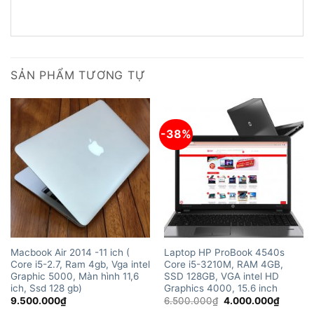
SẢN PHẨM TƯƠNG TỰ
-38%
Macbook Air 2014 -11 ich (
Laptop HP ProBook 4540s
Core i5-2.7, Ram 4gb, Vga intel
Core i5-3210M, RAM 4GB,
Graphic 5000, Màn hình 11,6
SSD 128GB, VGA intel HD
ich, Ssd 128 gb)
Graphics 4000, 15.6 inch
Giá
Giá
9.500.000
₫
6.500.000
₫
4.000.000
₫
gốc
hiện