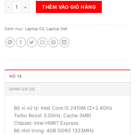
gốc
hiện
Laptop Dell 3550 ( Core i5-2410M, Ram 4gb, Vga intel Graphic
là:
tại
THÊM VÀO GIỎ HÀNG
5.200.000₫.
là:
3.500.000₫.
Danh mục:
Laptop Cũ
,
Laptop Dell
MÔ TẢ
ĐÁNH GIÁ (0)
Bộ vi xử lý: Intel Core i5 2410M (2×2.4GHz
Turbo Boost 3.0GHz, Cache 3MB)
Chipset: Intel HM67 Express
Bộ nhớ trong: 4GB DDR3 1333MHz