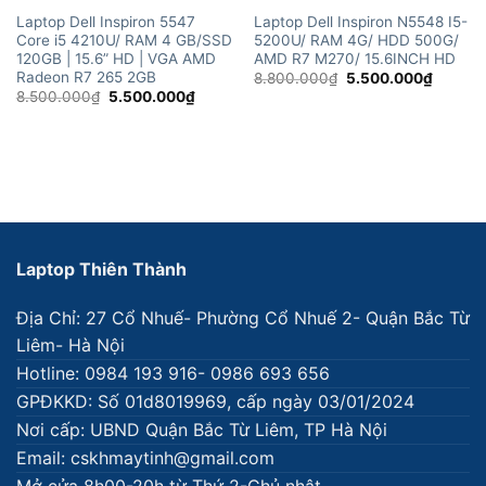
Laptop Dell Inspiron 5547
Laptop Dell Inspiron N5548 I5-
Core i5 4210U/ RAM 4 GB/SSD
5200U/ RAM 4G/ HDD 500G/
120GB | 15.6” HD | VGA AMD
AMD R7 M270/ 15.6INCH HD
Radeon R7 265 2GB
Giá
Giá
8.800.000
₫
5.500.000
₫
gốc
hiện
Giá
Giá
8.500.000
₫
5.500.000
₫
là:
tại
gốc
hiện
8.800.000₫.
là:
là:
tại
5.500.
8.500.000₫.
là:
5.500.000₫.
Laptop Thiên Thành
Địa Chỉ: 27 Cổ Nhuế- Phường Cổ Nhuế 2- Quận Bắc Từ
Liêm- Hà Nội
Hotline: 0984 193 916- 0986 693 656
GPĐKKD: Số 01d8019969, cấp ngày 03/01/2024
Nơi cấp: UBND Quận Bắc Từ Liêm, TP Hà Nội
Email: cskhmaytinh@gmail.com