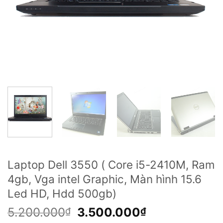
Laptop Dell 3550 ( Core i5-2410M, Ram
4gb, Vga intel Graphic, Màn hình 15.6
Led HD, Hdd 500gb)
Giá
Giá
5.200.000
3.500.000
₫
₫