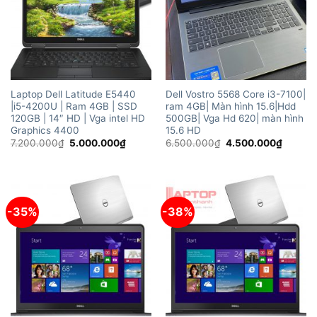
Laptop Dell Latitude E5440
Dell Vostro 5568 Core i3-7100|
|i5-4200U | Ram 4GB | SSD
ram 4GB| Màn hình 15.6|Hdd
120GB | 14″ HD | Vga intel HD
500GB| Vga Hd 620| màn hình
Graphics 4400
15.6 HD
Giá
Giá
Giá
Giá
7.200.000
₫
5.000.000
₫
6.500.000
₫
4.500.000
₫
gốc
hiện
gốc
hiện
là:
tại
là:
tại
7.200.000₫.
là:
6.500.000₫.
là:
5.000.000₫.
4.500.
-35%
-38%