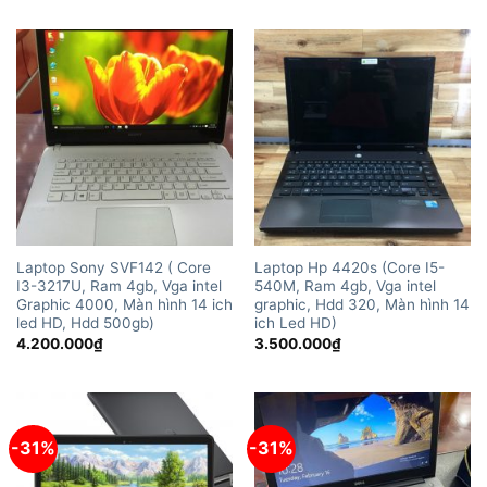
là:
tại
6.500.000₫.
là:
4.000.
Laptop Sony SVF142 ( Core
Laptop Hp 4420s (Core I5-
I3-3217U, Ram 4gb, Vga intel
540M, Ram 4gb, Vga intel
Graphic 4000, Màn hình 14 ich
graphic, Hdd 320, Màn hình 14
led HD, Hdd 500gb)
ich Led HD)
4.200.000
₫
3.500.000
₫
-31%
-31%