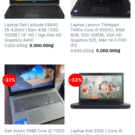
Laptop Dell Latitude E5440
Laptop Lenovo Thinkpad
|i5-4200U | Ram 4GB | SSD
T460s Core i5-6300U, RAM
120GB | 14″ HD | Vga intel HD
8GB, SSD 256GB, VGA HD
Graphics 4400
Graphics 520, Màn 14.0 FHD
IPS
Giá
Giá
7.200.000
₫
5.000.000
₫
gốc
hiện
Giá
Giá
6.500.000
₫
5.000.000
₫
là:
tại
gốc
hiện
7.200.000₫.
là:
là:
tại
5.000.000₫.
6.500.000₫.
là:
5.000.
-31%
-33%
Dell Vostro 5568 Core i3-7100|
Laptop Dell 3550 ( Core i5-