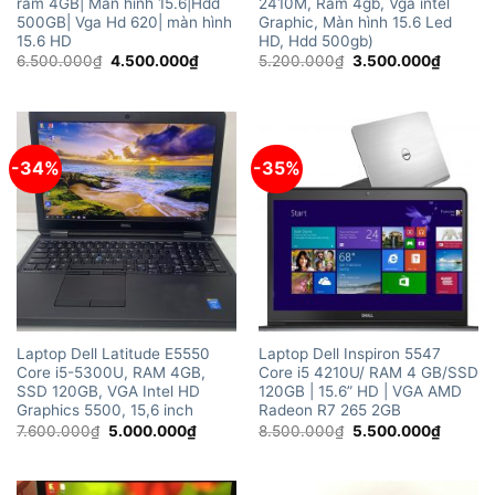
ram 4GB| Màn hình 15.6|Hdd
2410M, Ram 4gb, Vga intel
500GB| Vga Hd 620| màn hình
Graphic, Màn hình 15.6 Led
15.6 HD
HD, Hdd 500gb)
Giá
Giá
Giá
Giá
6.500.000
₫
4.500.000
₫
5.200.000
₫
3.500.000
₫
gốc
hiện
gốc
hiện
là:
tại
là:
tại
6.500.000₫.
là:
5.200.000₫.
là:
4.500.000₫.
3.500.
-34%
-35%
Laptop Dell Latitude E5550
Laptop Dell Inspiron 5547
Core i5-5300U, RAM 4GB,
Core i5 4210U/ RAM 4 GB/SSD
SSD 120GB, VGA Intel HD
120GB | 15.6” HD | VGA AMD
Graphics 5500, 15,6 inch
Radeon R7 265 2GB
Giá
Giá
Giá
Giá
7.600.000
₫
5.000.000
₫
8.500.000
₫
5.500.000
₫
gốc
hiện
gốc
hiện
là:
tại
là:
tại
7.600.000₫.
là:
8.500.000₫.
là:
5.000.000₫.
5.500.