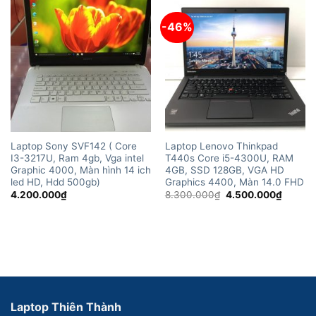
-46%
Laptop Sony SVF142 ( Core
Laptop Lenovo Thinkpad
I3-3217U, Ram 4gb, Vga intel
T440s Core i5-4300U, RAM
Graphic 4000, Màn hình 14 ich
4GB, SSD 128GB, VGA HD
led HD, Hdd 500gb)
Graphics 4400, Màn 14.0 FHD
Giá
Giá
4.200.000
₫
8.300.000
₫
4.500.000
₫
gốc
hiện
là:
tại
8.300.000₫.
là:
4.500.
Laptop Thiên Thành