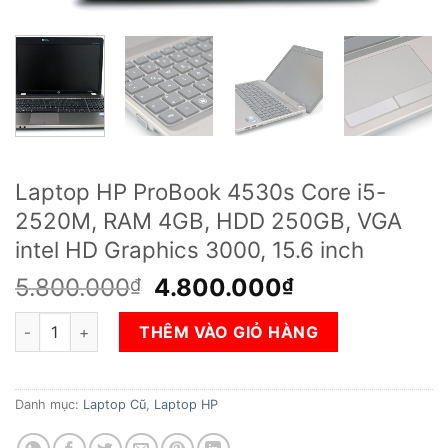
Laptop HP ProBook 4530s Core i5-
2520M, RAM 4GB, HDD 250GB, VGA
intel HD Graphics 3000, 15.6 inch
Giá
Giá
5.800.000
4.800.000
₫
₫
gốc
hiện
Laptop HP ProBook 4530s Core i5-2520M, RAM 4GB, HDD 250GB
là:
tại
THÊM VÀO GIỎ HÀNG
5.800.000₫.
là:
4.800.000₫.
Danh mục:
Laptop Cũ
,
Laptop HP