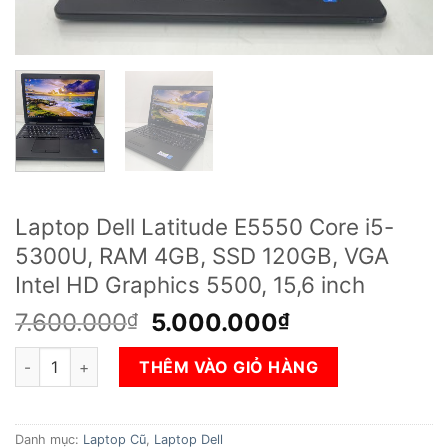
Laptop Dell Latitude E5550 Core i5-
5300U, RAM 4GB, SSD 120GB, VGA
Intel HD Graphics 5500, 15,6 inch
Giá
Giá
7.600.000
5.000.000
₫
₫
gốc
hiện
Laptop Dell Latitude E5550 Core i5-5300U, RAM 4GB, SSD 120
là:
tại
THÊM VÀO GIỎ HÀNG
7.600.000₫.
là:
5.000.000₫.
Danh mục:
Laptop Cũ
,
Laptop Dell