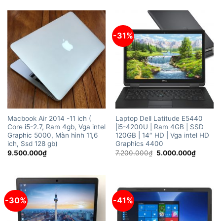
-31%
Macbook Air 2014 -11 ich (
Laptop Dell Latitude E5440
Core i5-2.7, Ram 4gb, Vga intel
|i5-4200U | Ram 4GB | SSD
Graphic 5000, Màn hình 11,6
120GB | 14″ HD | Vga intel HD
ich, Ssd 128 gb)
Graphics 4400
Giá
Giá
9.500.000
₫
7.200.000
₫
5.000.000
₫
gốc
hiện
là:
tại
7.200.000₫.
là:
5.000.
-30%
-41%