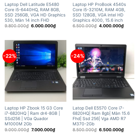
Laptop Dell Latitude E5480
Laptop HP ProBook 4540s
Core i5-6440HQ, RAM 8GB,
Core i5-3210M, RAM 4GB,
SSD 256GB, VGA HD Graphics
SSD 128GB, VGA intel HD
530, Màn 14 inch FHD
Graphics 4000, 15.6 inch
Giá
Giá
Giá
Giá
9.800.000
₫
6.000.000
₫
6.500.000
₫
4.000.000
₫
gốc
hiện
gốc
hiện
là:
tại
là:
tại
9.800.000₫.
là:
6.500.000₫.
là:
6.000.000₫.
4.000.
-22%
-24%
Laptop HP Zbook 15 G3 Core
Latop Dell E5570 Core i7-
i7-6820HQ | Ram dr4-8GB |
6820HQ| Ram 8gb| Màn 15.6
SSd256 | VGa Quador
Fhd| Ssd 256| Vga AMD R7
M1000M 2Gb
M370-2Gb
Giá
Giá
Giá
Giá
9.000.000
₫
7.000.000
₫
8.500.000
₫
6.500.000
₫
gốc
hiện
gốc
hiện
là:
tại
là:
tại