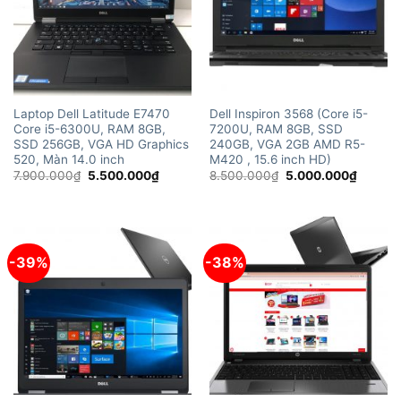
Laptop Dell Latitude E7470
Dell Inspiron 3568 (Core i5-
Core i5-6300U, RAM 8GB,
7200U, RAM 8GB, SSD
SSD 256GB, VGA HD Graphics
240GB, VGA 2GB AMD R5-
520, Màn 14.0 inch
M420 , 15.6 inch HD)
Giá
Giá
Giá
Giá
7.900.000
₫
5.500.000
₫
8.500.000
₫
5.000.000
₫
gốc
hiện
gốc
hiện
là:
tại
là:
tại
7.900.000₫.
là:
8.500.000₫.
là:
5.500.000₫.
5.000.
-39%
-38%