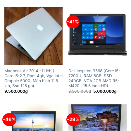
là:
tại
6.000.000₫.
là:
4.000.
-41%
Macbook Air 2014 -11 ich (
Dell Inspiron 3568 (Core i5-
Core i5-2.7, Ram 4gb, Vga intel
7200U, RAM 8GB, SSD
Graphic 5000, Màn hình 11,6
240GB, VGA 2GB AMD R5-
ich, Ssd 128 gb)
M420 , 15.6 inch HD)
Giá
Giá
9.500.000
₫
8.500.000
₫
5.000.000
₫
gốc
hiện
là:
tại
8.500.000₫.
là:
5.000.
-46%
-29%