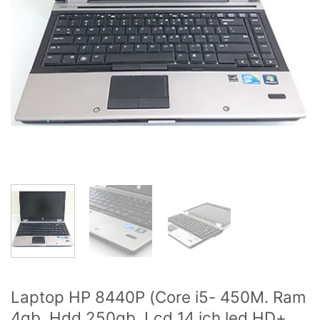
Laptop HP 8440P (Core i5- 450M. Ram
4gb. Hdd 250gb. Lcd 14 ich led HD+.