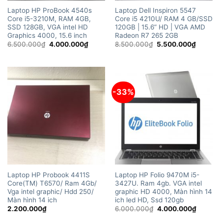
Laptop HP ProBook 4540s
Laptop Dell Inspiron 5547
Core i5-3210M, RAM 4GB,
Core i5 4210U/ RAM 4 GB/SSD
SSD 128GB, VGA intel HD
120GB | 15.6” HD | VGA AMD
Graphics 4000, 15.6 inch
Radeon R7 265 2GB
Giá
Giá
Giá
Giá
6.500.000
₫
4.000.000
₫
8.500.000
₫
5.500.000
₫
gốc
hiện
gốc
hiện
là:
tại
là:
tại
6.500.000₫.
là:
8.500.000₫.
là:
4.000.000₫.
5.500.
-33%
Laptop HP Probook 4411S
Laptop HP Folio 9470M i5-
Core(TM) T6570/ Ram 4Gb/
3427U. Ram 4gb. VGA intel
Vga intel graphic/ Hdd 250/
graphic HD 4000, Màn hình 14
Màn hình 14 ich
ich led HD, Ssd 120gb
Giá
Giá
2.200.000
₫
6.000.000
₫
4.000.000
₫
gốc
hiện