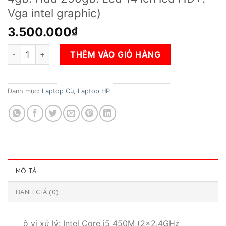
Vga intel graphic)
3.500.000
₫
Laptop HP 8440P (Core i5- 450M. Ram 4gb. Hdd 250gb. Lcd 14 
THÊM VÀO GIỎ HÀNG
Danh mục:
Laptop Cũ
,
Laptop HP
MÔ TẢ
ĐÁNH GIÁ (0)
ộ vi xử lý: Intel Core i5 450M (2×2.4GHz