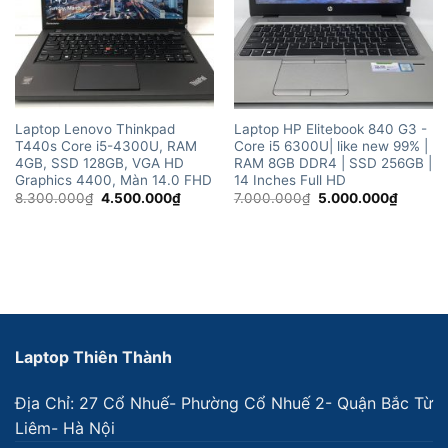
Laptop Lenovo Thinkpad
Laptop HP Elitebook 840 G3 -
T440s Core i5-4300U, RAM
Core i5 6300U| like new 99% |
4GB, SSD 128GB, VGA HD
RAM 8GB DDR4 | SSD 256GB |
Graphics 4400, Màn 14.0 FHD
14 Inches Full HD
Giá
Giá
Giá
Giá
8.300.000
₫
4.500.000
₫
7.000.000
₫
5.000.000
₫
gốc
hiện
gốc
hiện
là:
tại
là:
tại
8.300.000₫.
là:
7.000.000₫.
là:
4.500.000₫.
5.000.
Laptop Thiên Thành
Địa Chỉ: 27 Cổ Nhuế- Phường Cổ Nhuế 2- Quận Bắc Từ
Liêm- Hà Nội