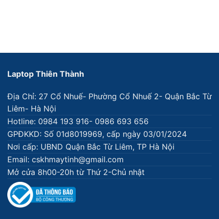
là:
tại
gốc
hiện
6.500.000₫.
là:
là:
tại
5.000.
6.500.000₫.
là:
5.000.000₫.
Laptop Thiên Thành
Địa Chỉ: 27 Cổ Nhuế- Phường Cổ Nhuế 2- Quận Bắc Từ
Liêm- Hà Nội
Hotline: 0984 193 916- 0986 693 656
GPĐKKD: Số 01d8019969, cấp ngày 03/01/2024
Nơi cấp: UBND Quận Bắc Từ Liêm, TP Hà Nội
Email: cskhmaytinh@gmail.com
Mở cửa 8h00-20h từ Thứ 2-Chủ nhật