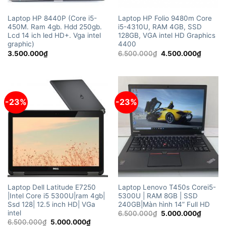
Laptop HP 8440P (Core i5-
Laptop HP Folio 9480m Core
450M. Ram 4gb. Hdd 250gb.
i5-4310U, RAM 4GB, SSD
Lcd 14 ich led HD+. Vga intel
128GB, VGA intel HD Graphics
graphic)
4400
Giá
Giá
3.500.000
₫
6.500.000
₫
4.500.000
₫
gốc
hiện
là:
tại
6.500.000₫.
là:
4.500.
-23%
-23%
Laptop Dell Latitude E7250
Laptop Lenovo T450s Corei5-
|Intel Core i5 5300U|ram 4gb|
5300U | RAM 8GB | SSD
Ssd 128| 12.5 inch HD| VGa
240GB|Màn hình 14” Full HD
intel
Giá
Giá
6.500.000
₫
5.000.000
₫
gốc
hiện
Giá
Giá
6.500.000
₫
5.000.000
₫