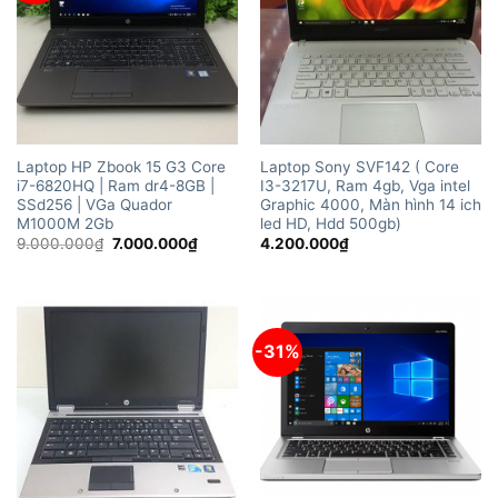
Laptop HP Zbook 15 G3 Core
Laptop Sony SVF142 ( Core
i7-6820HQ | Ram dr4-8GB |
I3-3217U, Ram 4gb, Vga intel
SSd256 | VGa Quador
Graphic 4000, Màn hình 14 ich
M1000M 2Gb
led HD, Hdd 500gb)
Giá
Giá
9.000.000
₫
7.000.000
₫
4.200.000
₫
gốc
hiện
là:
tại
9.000.000₫.
là:
7.000.000₫.
-31%