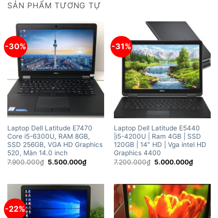
SẢN PHẨM TƯƠNG TỰ
-30%
-31%
Laptop Dell Latitude E7470
Laptop Dell Latitude E5440
Core i5-6300U, RAM 8GB,
|i5-4200U | Ram 4GB | SSD
SSD 256GB, VGA HD Graphics
120GB | 14″ HD | Vga intel HD
520, Màn 14.0 inch
Graphics 4400
Giá
Giá
Giá
Giá
7.900.000
₫
5.500.000
₫
7.200.000
₫
5.000.000
₫
gốc
hiện
gốc
hiện
là:
tại
là:
tại
7.900.000₫.
là:
7.200.000₫.
là:
5.500.000₫.
5.000.
-22%