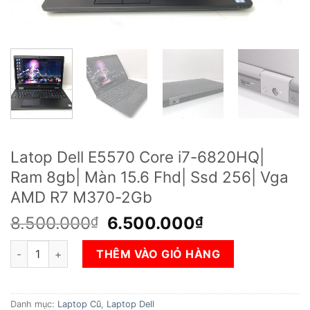
Latop Dell E5570 Core i7-6820HQ|
Ram 8gb| Màn 15.6 Fhd| Ssd 256| Vga
AMD R7 M370-2Gb
Giá
Giá
8.500.000
6.500.000
₫
₫
gốc
hiện
Latop Dell E5570 Core i7-6820HQ| Ram 8gb| Màn 15.6 Fhd| 
là:
tại
THÊM VÀO GIỎ HÀNG
8.500.000₫.
là:
6.500.000₫.
Danh mục:
Laptop Cũ
,
Laptop Dell