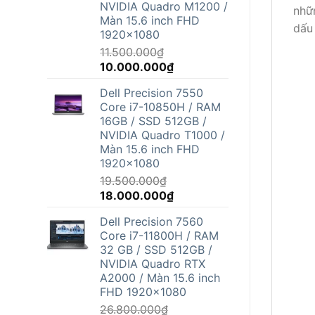
NVIDIA Quadro M1200 /
nhữ
Màn 15.6 inch FHD
dấu 
1920x1080
11.500.000
₫
Giá
Giá
10.000.000
₫
gốc
hiện
Dell Precision 7550
là:
tại
Core i7-10850H / RAM
11.500.000₫.
là:
16GB / SSD 512GB /
10.000.000₫.
NVIDIA Quadro T1000 /
Màn 15.6 inch FHD
1920x1080
19.500.000
₫
Giá
Giá
18.000.000
₫
gốc
hiện
Dell Precision 7560
là:
tại
Core i7-11800H / RAM
19.500.000₫.
là:
32 GB / SSD 512GB /
18.000.000₫.
NVIDIA Quadro RTX
A2000 / Màn 15.6 inch
FHD 1920x1080
26.800.000
₫