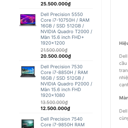
Giá
Giá
25.500.000
₫
gốc
hiện
Dell Precision 5550
là:
tại
Core i7-10750H / RAM
26.800.000₫.
là:
16GB / SSD 512GB /
25.500.000₫.
NVIDIA Quadro T2000 /
Màn 15.6 inch FHD+
1920x1200
Hiệ
21.500.000
₫
Giá
Giá
20.500.000
₫
Dell
gốc
hiện
cầu
Dell Precision 7530
là:
tại
tra
Core i7-8850H / RAM
21.500.000₫.
là:
nhiệ
16GB / SSD 512GB /
20.500.000₫.
NVIDIA Quadro P2000 /
cạn
Màn 15.6 inch FHD
1920x1080
Màn
13.500.000
₫
Giá
Giá
12.500.000
₫
Dell
gốc
hiện
cùn
Dell Precision 7540
là:
tại
Core i7-9850H RAM
13.500.000₫.
là: