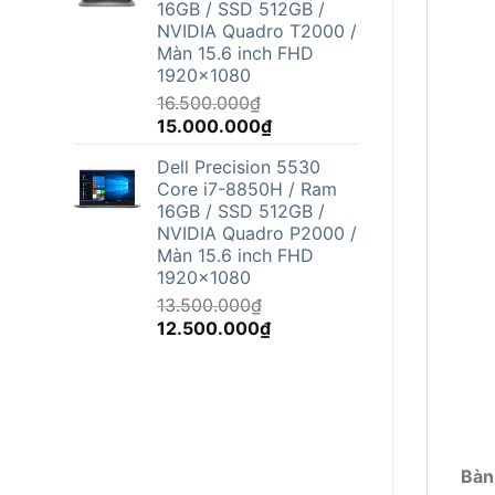
16GB / SSD 512GB /
12.500.000₫.
NVIDIA Quadro T2000 /
Màn 15.6 inch FHD
1920x1080
16.500.000
₫
Giá
Giá
15.000.000
₫
gốc
hiện
Dell Precision 5530
là:
tại
Core i7-8850H / Ram
16.500.000₫.
là:
16GB / SSD 512GB /
15.000.000₫.
NVIDIA Quadro P2000 /
Màn 15.6 inch FHD
1920x1080
13.500.000
₫
Giá
Giá
12.500.000
₫
gốc
hiện
là:
tại
13.500.000₫.
là:
12.500.000₫.
Bàn