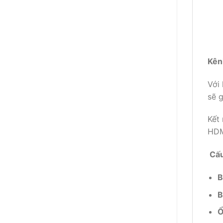
Kên
Với
sẽ g
Kết
HDMI
Cấu
B
B
Ổ