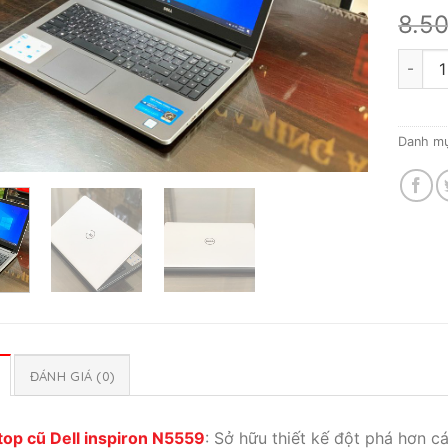
8.5
Laptop
Danh m
ĐÁNH GIÁ (0)
top cũ Dell inspiron N5559
: Sở hữu thiết kế đột phá hơn c