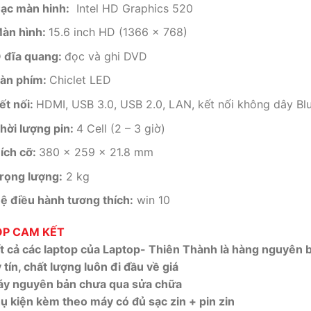
ạc màn hinh:
Intel HD Graphics 520
àn hình:
15.6 inch HD (1366 x 768)
 đĩa quang:
đọc và ghi DVD
àn phím:
Chiclet LED
ết nối:
HDMI, USB 3.0, USB 2.0, LAN, kết nối không dây Bl
hời lượng pin:
4 Cell (2 – 3 giờ)
ích cỡ:
380 x 259 x 21.8 mm
rọng lượng:
2 kg
ệ điều hành tương thích:
win 10
P CAM KẾT
ất cả các laptop của Laptop- Thiên Thành là hàng nguyên
 tín, chất lượng luôn đi đầu về giá
áy nguyên bản chưa qua sửa chữa
ụ kiện kèm theo máy có đủ sạc zin + pin zin