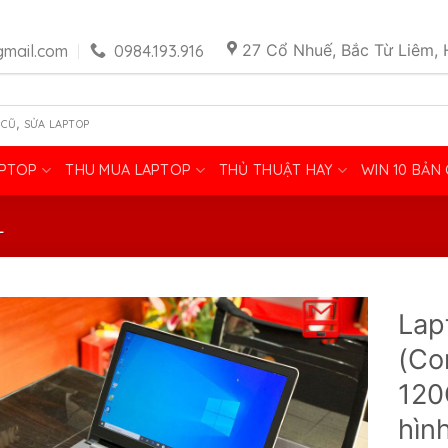
27 Cổ Nhuế, Bắc Từ Liêm, 
mail.com
0984.193.916
,
 CŨ
SỬA LAPTOP
APTOP
THU MUA LAPTOP
THỦ THUẬT HAY
WIN 10 BẢN
L
Lap
(Co
120
hình