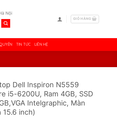
Hà Nội
GIỎ HÀNG
 QUYỀN
TIN TỨC
LIÊN HỆ
top Dell Inspiron N5559
re i5-6200U, Ram 4GB, SSD
GB,VGA Intelgraphic, Màn
 15.6 inch)