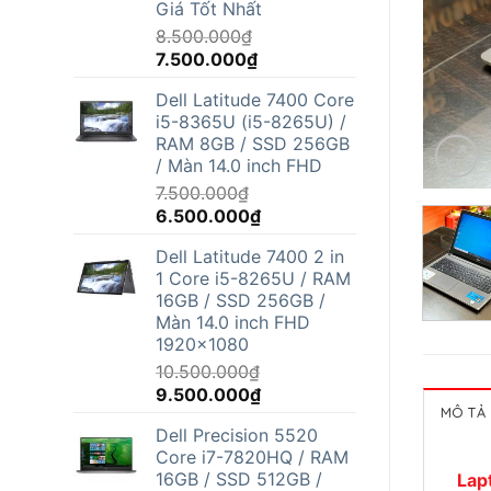
Giá Tốt Nhất
8.500.000
₫
Giá
Giá
7.500.000
₫
gốc
hiện
Dell Latitude 7400 Core
là:
tại
i5-8365U (i5-8265U) /
8.500.000₫.
là:
RAM 8GB / SSD 256GB
7.500.000₫.
/ Màn 14.0 inch FHD
7.500.000
₫
Giá
Giá
6.500.000
₫
gốc
hiện
Dell Latitude 7400 2 in
là:
tại
1 Core i5-8265U / RAM
7.500.000₫.
là:
16GB / SSD 256GB /
6.500.000₫.
Màn 14.0 inch FHD
1920x1080
10.500.000
₫
Giá
Giá
9.500.000
₫
MÔ TẢ
gốc
hiện
Dell Precision 5520
là:
tại
Core i7-7820HQ / RAM
10.500.000₫.
là:
16GB / SSD 512GB /
Lap
9.500.000₫.