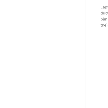
Lap
đượ
bàn
thế 