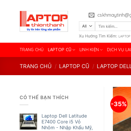
Skip
to
cskhmaytinh@g
content
Tìm
kiếm:
Xu Hướng Tìm Kiếm:
LAPTOP
TRANG CHỦ
LAPTOP CŨ
LINH KIỆN
DỊCH VỤ L
TRANG CHỦ
/
LAPTOP CŨ
/
LAPTOP DEL
CÓ THỂ BẠN THÍCH
-35%
Laptop Dell Latitude
E7400 Core i5 Vỏ
Nhôm - Nhập Khẩu Mỹ,