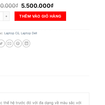
Giá
Giá
00.000
5.500.000
₫
₫
gốc
hiện
 Dell Inspiron N5559 (Core i5-6200U, Ram 4GB, SSD 120GB,VGA I
là:
tại
THÊM VÀO GIỎ HÀNG
8.500.000₫.
là:
5.500.000₫.
ục:
Laptop Cũ
,
Laptop Dell
ác thế hệ trước đó với đa dạng về màu sắc với