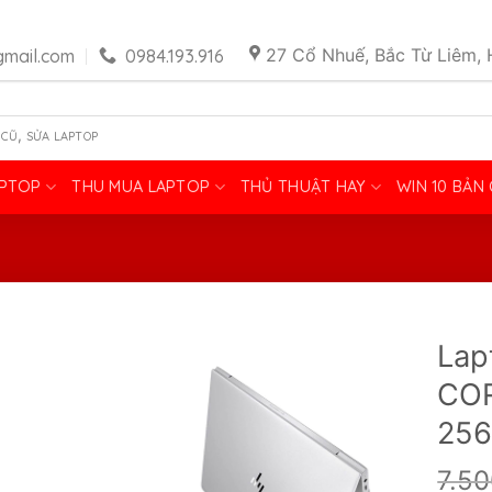
27 Cổ Nhuế, Bắc Từ Liêm, 
mail.com
0984.193.916
,
 CŨ
SỬA LAPTOP
APTOP
THU MUA LAPTOP
THỦ THUẬT HAY
WIN 10 BẢN
Lap
COR
256
7.5