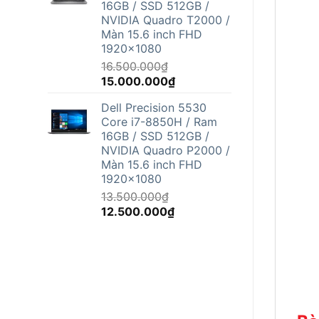
16GB / SSD 512GB /
12.500.000₫.
NVIDIA Quadro T2000 /
Màn 15.6 inch FHD
1920x1080
16.500.000
₫
Giá
Giá
15.000.000
₫
gốc
hiện
Dell Precision 5530
là:
tại
Core i7-8850H / Ram
16.500.000₫.
là:
16GB / SSD 512GB /
15.000.000₫.
NVIDIA Quadro P2000 /
Màn 15.6 inch FHD
1920x1080
13.500.000
₫
Giá
Giá
12.500.000
₫
gốc
hiện
là:
tại
13.500.000₫.
là:
12.500.000₫.