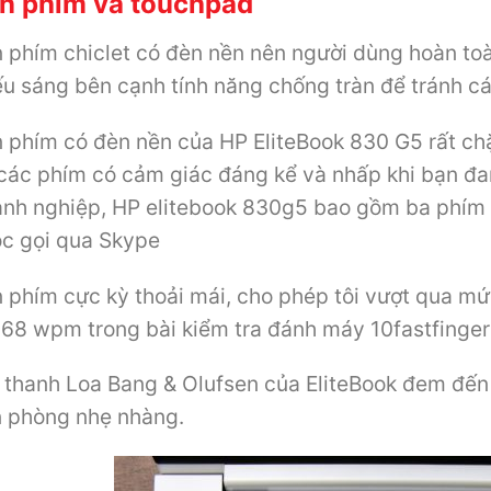
n phím và touchpad
 phím chiclet có đèn nền nên người dùng hoàn toà
ếu sáng bên cạnh tính năng chống tràn để tránh cá
 phím có đèn nền của HP EliteBook 830 G5 rất ch
các phím có cảm giác đáng kể và nhấp khi bạn đan
nh nghiệp, HP elitebook 830g5 bao gồm ba phím hữu
c gọi qua Skype
 phím cực kỳ thoải mái, cho phép tôi vượt qua mứ
 68 wpm trong bài kiểm tra đánh máy 10fastfinger
thanh Loa Bang & Olufsen của EliteBook đem đến 1
 phòng nhẹ nhàng.