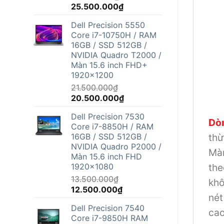
Giá
Giá
25.500.000
₫
gốc
hiện
Dell Precision 5550
là:
tại
Core i7-10750H / RAM
26.800.000₫.
là:
16GB / SSD 512GB /
25.500.000₫.
NVIDIA Quadro T2000 /
Màn 15.6 inch FHD+
1920x1200
21.500.000
₫
Giá
Giá
20.500.000
₫
gốc
hiện
Dell Precision 7530
là:
tại
Dòn
Core i7-8850H / RAM
21.500.000₫.
là:
thừ
16GB / SSD 512GB /
20.500.000₫.
NVIDIA Quadro P2000 /
Màn
Màn 15.6 inch FHD
the
1920x1080
13.500.000
₫
khô
Giá
Giá
12.500.000
₫
nét
gốc
hiện
Dell Precision 7540
là:
tại
cao
Core i7-9850H RAM
13.500.000₫.
là: