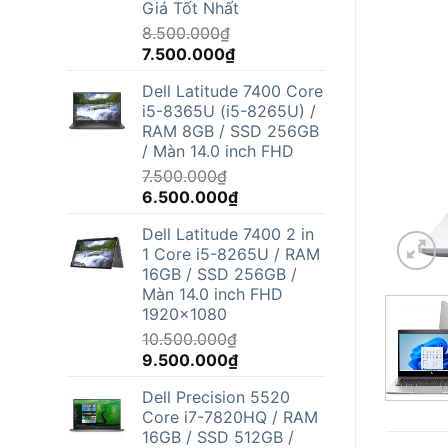
Giá Tốt Nhất
8.500.000
₫
Giá
Giá
7.500.000
₫
gốc
hiện
Dell Latitude 7400 Core
là:
tại
i5-8365U (i5-8265U) /
8.500.000₫.
là:
RAM 8GB / SSD 256GB
7.500.000₫.
/ Màn 14.0 inch FHD
7.500.000
₫
Giá
Giá
6.500.000
₫
gốc
hiện
Dell Latitude 7400 2 in
là:
tại
1 Core i5-8265U / RAM
7.500.000₫.
là:
16GB / SSD 256GB /
6.500.000₫.
Màn 14.0 inch FHD
1920x1080
10.500.000
₫
Giá
Giá
9.500.000
₫
gốc
hiện
Dell Precision 5520
là:
tại
Core i7-7820HQ / RAM
10.500.000₫.
là:
16GB / SSD 512GB /
9.500.000₫.