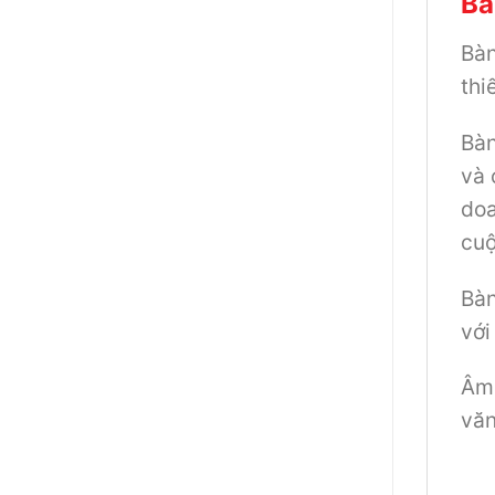
Bà
Bàn
thi
Bàn
và 
doa
cuộ
Bàn
với
Âm 
văn