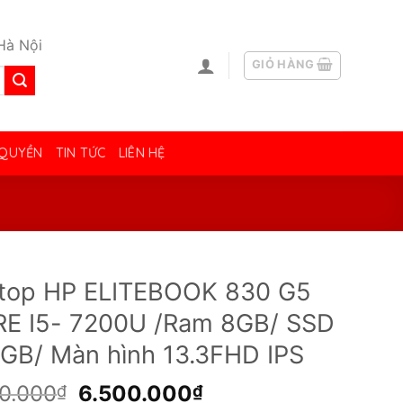
Hà Nội
GIỎ HÀNG
 QUYỀN
TIN TỨC
LIÊN HỆ
top HP ELITEBOOK 830 G5
E I5- 7200U /Ram 8GB/ SSD
GB/ Màn hình 13.3FHD IPS
Giá
Giá
00.000
6.500.000
₫
₫