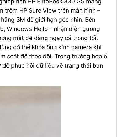
nghiệp nên HP EliteBook 830 G5 mang
n trộm HP Sure View trên màn hình –
 hãng 3M để giới hạn góc nhìn. Bên
eb, Windows Hello – nhận diện gương
ơng mặt dễ dàng ngay cả trong tối.
ùng có thể khóa ống kính camera khi
m soát để theo dõi. Trong trường hợp ổ
 để phục hồi dữ liệu về trạng thái ban