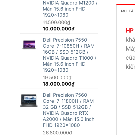
NVIDIA Quadro M1200 /
Màn 15.6 inch FHD
MÔ TẢ
1920x1080
11.500.000
₫
Giá
Giá
10.000.000
₫
HP 
gốc
hiện
khả
Dell Precision 7550
là:
tại
Core i7-10850H / RAM
11.500.000₫.
là:
Máy
16GB / SSD 512GB /
10.000.000₫.
của
NVIDIA Quadro T1000 /
Màn 15.6 inch FHD
kiể
1920x1080
19.500.000
₫
Giá
Giá
18.000.000
₫
gốc
hiện
Dell Precision 7560
là:
tại
Core i7-11800H / RAM
19.500.000₫.
là:
32 GB / SSD 512GB /
18.000.000₫.
NVIDIA Quadro RTX
A2000 / Màn 15.6 inch
FHD 1920x1080
26.800.000
₫