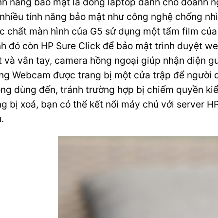
nh năng bảo mật là dòng laptop dành cho doanh 
 nhiều tính năng bảo mật như công nghệ chống nhì
c chất màn hình của G5 sử dụng một tấm film của
h đó còn HP Sure Click để bảo mật trình duyệt w
 và vân tay, camera hồng ngoại giúp nhận diện gư
ng Webcam được trang bị một cửa trập để người d
ng dùng đến, tránh trường hợp bị chiếm quyền kiể
g bị xoá, bạn có thể kết nối máy chủ với server HP
u.