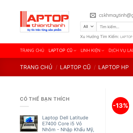
Skip
to
cskhmaytinh@g
content
Tìm
kiếm:
Xu Hướng Tìm Kiếm:
LAPTOP
TRANG CHỦ
LAPTOP CŨ
LINH KIỆN
DỊCH VỤ L
TRANG CHỦ
/
LAPTOP CŨ
/
LAPTOP HP
CÓ THỂ BẠN THÍCH
-13%
Laptop Dell Latitude
E7400 Core i5 Vỏ
Nhôm - Nhập Khẩu Mỹ,