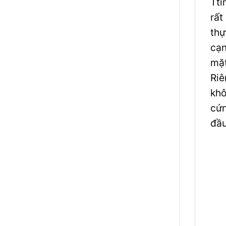
Ttí
rất
thự
cạn
mặt
Riê
khô
cứn
đầ