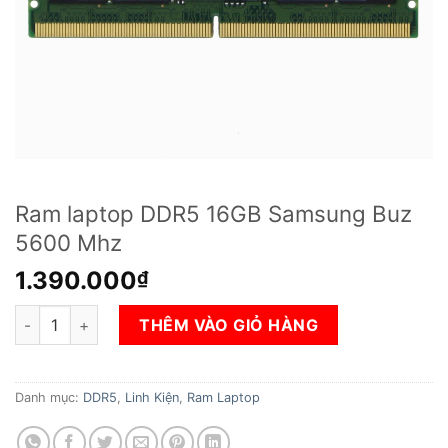
Ram laptop DDR5 16GB Samsung Buz
5600 Mhz
1.390.000
₫
Ram laptop DDR5 16GB Samsung Buz 5600 Mhz số lượng
THÊM VÀO GIỎ HÀNG
Danh mục:
DDR5
,
Linh Kiện
,
Ram Laptop