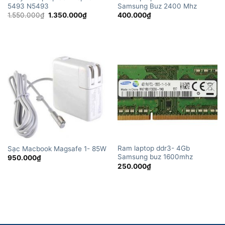
5493 N5493
Samsung Buz 2400 Mhz
Giá
Giá
1.550.000
₫
1.350.000
₫
400.000
₫
gốc
hiện
là:
tại
1.550.000₫.
là:
1.350.000₫.
Ram laptop ddr3- 4Gb
Sạc Macbook Magsafe 1- 85W
Samsung buz 1600mhz
950.000
₫
250.000
₫