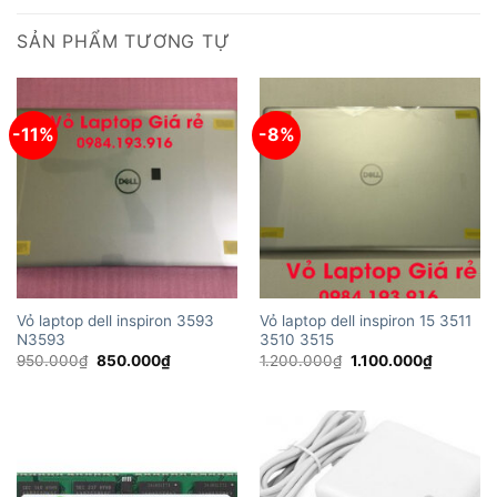
SẢN PHẨM TƯƠNG TỰ
-11%
-8%
Vỏ laptop dell inspiron 3593
Vỏ laptop dell inspiron 15 3511
N3593
3510 3515
Giá
Giá
Giá
Giá
950.000
₫
850.000
₫
1.200.000
₫
1.100.000
₫
gốc
hiện
gốc
hiện
là:
tại
là:
tại
950.000₫.
là:
1.200.000₫.
là:
850.000₫.
1.100.00