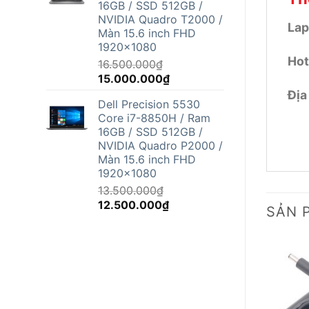
16GB / SSD 512GB /
12.500.000₫.
NVIDIA Quadro T2000 /
Lap
Màn 15.6 inch FHD
1920x1080
Hot
16.500.000
₫
Giá
Giá
15.000.000
₫
gốc
hiện
Địa 
Dell Precision 5530
là:
tại
Core i7-8850H / Ram
16.500.000₫.
là:
16GB / SSD 512GB /
15.000.000₫.
NVIDIA Quadro P2000 /
Màn 15.6 inch FHD
1920x1080
13.500.000
₫
Giá
Giá
12.500.000
₫
SẢN 
gốc
hiện
là:
tại
13.500.000₫.
là:
12.500.000₫.