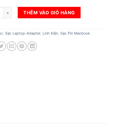
cbook Magsafe 2-85W số lượng
THÊM VÀO GIỎ HÀNG
ục:
Sạc Laptop-Adapter
,
Linh Kiện
,
Sạc Pin Macbook