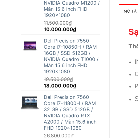
NVIDIA Quadro M1200 /
Màn 15.6 inch FHD
MÔ TẢ
1920x1080
11.500.000
₫
Giá
Giá
10.000.000
₫
S
gốc
hiện
Dell Precision 7550
là:
tại
Th
Core i7-10850H / RAM
11.500.000₫.
là:
16GB / SSD 512GB /
10.000.000₫.
NVIDIA Quadro T1000 /
Màn 15.6 inch FHD
1920x1080
C
19.500.000
₫
Giá
Giá
P
18.000.000
₫
gốc
hiện
Dell Precision 7560
S
là:
tại
Core i7-11800H / RAM
19.500.000₫.
là:
32 GB / SSD 512GB /
18.000.000₫.
NVIDIA Quadro RTX
A2000 / Màn 15.6 inch
FHD 1920x1080
26.800.000
₫