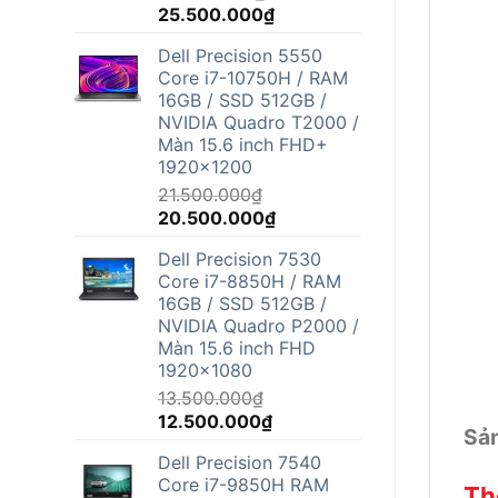
Giá
Giá
25.500.000
₫
gốc
hiện
Dell Precision 5550
là:
tại
Core i7-10750H / RAM
26.800.000₫.
là:
16GB / SSD 512GB /
25.500.000₫.
NVIDIA Quadro T2000 /
Màn 15.6 inch FHD+
1920x1200
21.500.000
₫
Giá
Giá
20.500.000
₫
gốc
hiện
Dell Precision 7530
là:
tại
Core i7-8850H / RAM
21.500.000₫.
là:
16GB / SSD 512GB /
20.500.000₫.
NVIDIA Quadro P2000 /
Màn 15.6 inch FHD
1920x1080
13.500.000
₫
Giá
Giá
12.500.000
₫
Sản
gốc
hiện
Dell Precision 7540
là:
tại
Core i7-9850H RAM
13.500.000₫.
là:
Thô