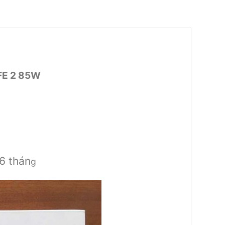
FE 2 85W
6 thán
g