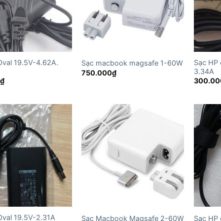
Oval 19.5V-4.62A.
Sạc HP 
Sạc macbook magsafe 1-60W
3.34A
750.000
₫
0
₫
300.00
 Oval 19.5V-2.31A
Sạc Macbook Magsafe 2-60W
Sạc HP 