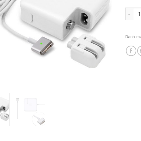
Sạc Ma
Danh m