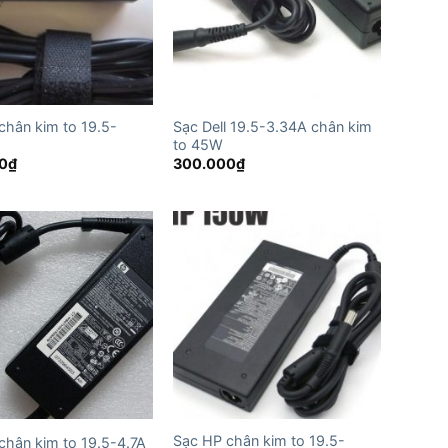
chân kim to 19.5-
Sạc Dell 19.5-3.34A chân kim
to 45W
0
₫
300.000
₫
Sạc HP chân kim to 19.5-
chân kim to 19.5-4.7A