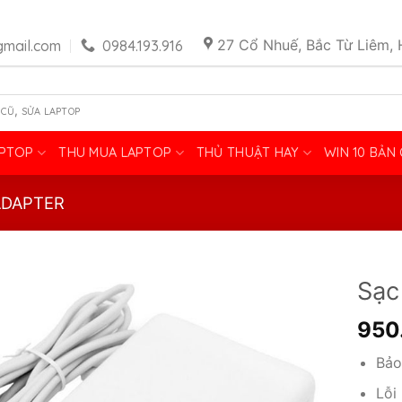
27 Cổ Nhuế, Bắc Từ Liêm, 
mail.com
0984.193.916
,
 CŨ
SỬA LAPTOP
APTOP
THU MUA LAPTOP
THỦ THUẬT HAY
WIN 10 BẢN
ADAPTER
Sạc
950
Bảo
Lỗi