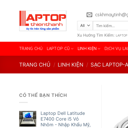
Skip
to
cskhmaytinh@g
content
Tìm
kiếm:
Xu Hướng Tìm Kiếm:
LAPTOP
TRANG CHỦ
LAPTOP CŨ
LINH KIỆN
DỊCH VỤ L
TRANG CHỦ
/
LINH KIỆN
/
SẠC LAPTOP-
CÓ THỂ BẠN THÍCH
Laptop Dell Latitude
E7400 Core i5 Vỏ
Nhôm - Nhập Khẩu Mỹ,