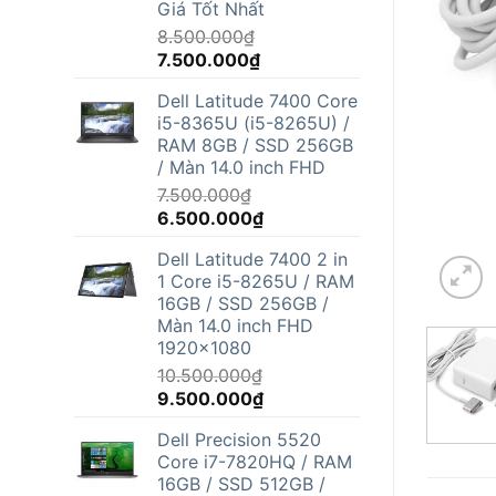
Giá Tốt Nhất
8.500.000
₫
Giá
Giá
7.500.000
₫
gốc
hiện
Dell Latitude 7400 Core
là:
tại
i5-8365U (i5-8265U) /
8.500.000₫.
là:
RAM 8GB / SSD 256GB
7.500.000₫.
/ Màn 14.0 inch FHD
7.500.000
₫
Giá
Giá
6.500.000
₫
gốc
hiện
Dell Latitude 7400 2 in
là:
tại
1 Core i5-8265U / RAM
7.500.000₫.
là:
16GB / SSD 256GB /
6.500.000₫.
Màn 14.0 inch FHD
1920x1080
10.500.000
₫
Giá
Giá
9.500.000
₫
gốc
hiện
Dell Precision 5520
là:
tại
Core i7-7820HQ / RAM
10.500.000₫.
là:
16GB / SSD 512GB /
9.500.000₫.