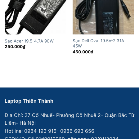
Sạc Dell Oval 19.5V-2.31A
Sạc Acer 19.5-4.7A 90W
45W
250.000
₫
450.000
₫
Laptop Thiên Thành
Địa Chỉ: 27 Cổ Nhuế- Phường Cổ Nhuế 2- Quận Bắc Từ
Liêm- Hà Nội
Hotline: 0984 193 916- 0986 693 656