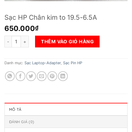
Sạc HP Chân kim to 19.5-6.5A
650.000
₫
Sạc HP Chân kim to 19.5-6.5A số lượng
THÊM VÀO GIỎ HÀNG
Danh mục:
Sạc Laptop-Adapter
,
Sạc Pin HP
MÔ TẢ
ĐÁNH GIÁ (0)