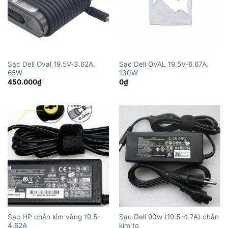
Sạc Dell Oval 19.5V-3.62A.
Sạc Dell OVAL 19.5V-6.67A.
65W
130W
450.000
₫
0
₫
Sạc HP chân kim vàng 19.5-
Sạc Dell 90w (19.5-4.7A) chân
4.62A
kim to