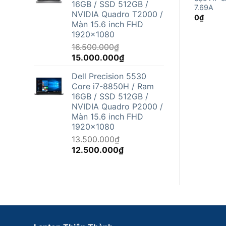
16GB / SSD 512GB /
12.500.000₫.
7.69A
NVIDIA Quadro T2000 /
0
₫
Màn 15.6 inch FHD
1920x1080
16.500.000
₫
Giá
Giá
15.000.000
₫
gốc
hiện
Dell Precision 5530
là:
tại
Core i7-8850H / Ram
16.500.000₫.
là:
16GB / SSD 512GB /
15.000.000₫.
NVIDIA Quadro P2000 /
Màn 15.6 inch FHD
1920x1080
13.500.000
₫
Giá
Giá
12.500.000
₫
gốc
hiện
là:
tại
13.500.000₫.
là:
12.500.000₫.