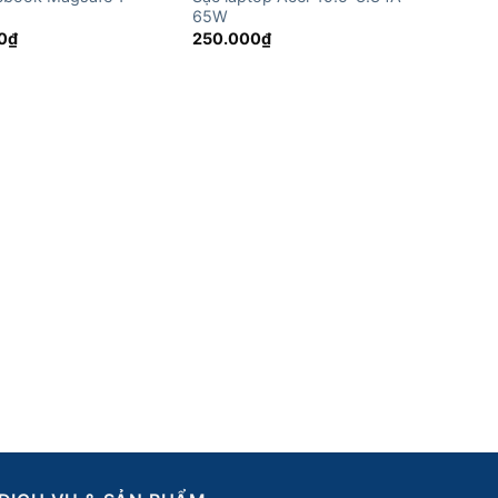
65W
0
₫
250.000
₫