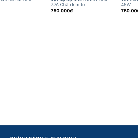
7.7A Chân kim to
45W
750.000
₫
750.00