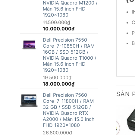
NVIDIA Quadro M1200 /
Màn 15.6 inch FHD
I
1920x1080
11.500.000
₫
C
Giá
Giá
10.000.000
₫
P
gốc
hiện
Dell Precision 7550
là:
tại
B
Core i7-10850H / RAM
11.500.000₫.
là:
16GB / SSD 512GB /
10.000.000₫.
NVIDIA Quadro T1000 /
Màn 15.6 inch FHD
1920x1080
19.500.000
₫
Giá
Giá
18.000.000
₫
gốc
hiện
SẢN 
Dell Precision 7560
là:
tại
Core i7-11800H / RAM
19.500.000₫.
là:
32 GB / SSD 512GB /
18.000.000₫.
NVIDIA Quadro RTX
A2000 / Màn 15.6 inch
FHD 1920x1080
26.800.000
₫