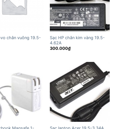
ovo chân vuông 19.5-
Sạc HP chân kim vàng 19.5-
4.62A
300.000
₫
cbook Magsafe 1-
Sạc laptop Acer 19.5-3.34A