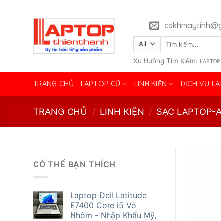
Skip
to
cskhmaytinh@g
content
Tìm
kiếm:
Xu Hướng Tìm Kiếm:
LAPTOP
TRANG CHỦ
LAPTOP CŨ
LINH KIỆN
DỊCH VỤ L
TRANG CHỦ
/
LINH KIỆN
/
SẠC LAPTOP-
CÓ THỂ BẠN THÍCH
Laptop Dell Latitude
E7400 Core i5 Vỏ
Nhôm - Nhập Khẩu Mỹ,