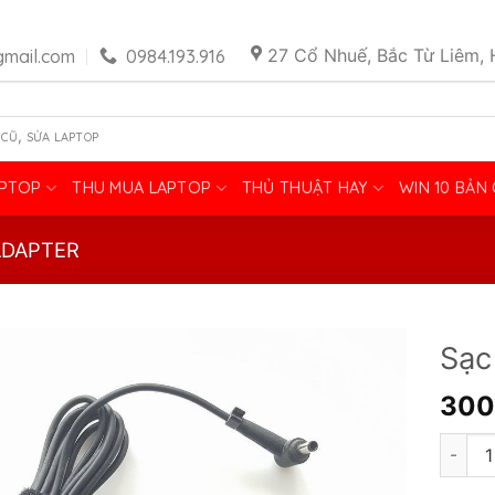
27 Cổ Nhuế, Bắc Từ Liêm, 
mail.com
0984.193.916
,
 CŨ
SỬA LAPTOP
APTOP
THU MUA LAPTOP
THỦ THUẬT HAY
WIN 10 BẢN
ADAPTER
Sạc
300
Sạc As