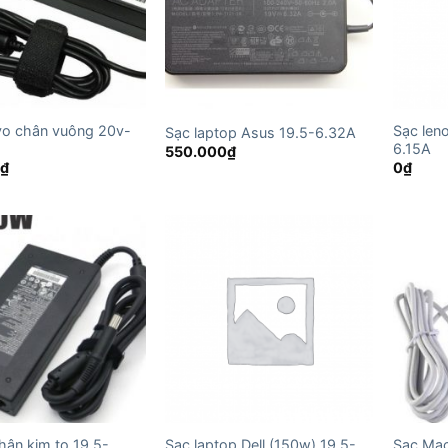
vo chân vuông 20v-
Sạc len
Sạc laptop Asus 19.5-6.32A
6.15A
550.000
₫
0
₫
0
₫
hân kim to 19.5-
Sạc laptop Dell (150w) 19.5-
Sạc Ma