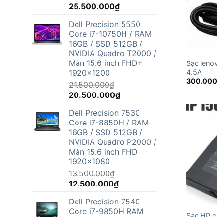
Giá
Giá
25.500.000
₫
gốc
hiện
Dell Precision 5550
là:
tại
Core i7-10750H / RAM
26.800.000₫.
là:
16GB / SSD 512GB /
25.500.000₫.
NVIDIA Quadro T2000 /
Màn 15.6 inch FHD+
Sạc leno
1920x1200
4.5A
300.00
21.500.000
₫
Giá
Giá
20.500.000
₫
gốc
hiện
Dell Precision 7530
là:
tại
Core i7-8850H / RAM
21.500.000₫.
là:
16GB / SSD 512GB /
20.500.000₫.
NVIDIA Quadro P2000 /
Màn 15.6 inch FHD
1920x1080
13.500.000
₫
Giá
Giá
12.500.000
₫
gốc
hiện
Dell Precision 7540
là:
tại
Core i7-9850H RAM
13.500.000₫.
là:
Sạc HP c