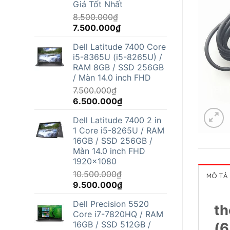
Giá Tốt Nhất
8.500.000
₫
Giá
Giá
7.500.000
₫
gốc
hiện
Dell Latitude 7400 Core
là:
tại
i5-8365U (i5-8265U) /
8.500.000₫.
là:
RAM 8GB / SSD 256GB
7.500.000₫.
/ Màn 14.0 inch FHD
7.500.000
₫
Giá
Giá
6.500.000
₫
gốc
hiện
Dell Latitude 7400 2 in
là:
tại
1 Core i5-8265U / RAM
7.500.000₫.
là:
16GB / SSD 256GB /
6.500.000₫.
Màn 14.0 inch FHD
1920x1080
10.500.000
₫
MÔ TẢ
Giá
Giá
9.500.000
₫
gốc
hiện
Dell Precision 5520
là:
tại
th
Core i7-7820HQ / RAM
10.500.000₫.
là:
16GB / SSD 512GB /
(6
9.500.000₫.