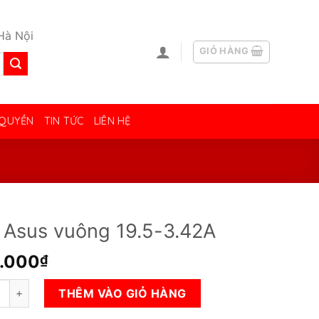
Hà Nội
GIỎ HÀNG
 QUYỀN
TIN TỨC
LIÊN HỆ
 Asus vuông 19.5-3.42A
.000
₫
us vuông 19.5-3.42A số lượng
THÊM VÀO GIỎ HÀNG