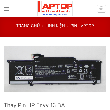
Skip
to
content
TRANG CHỦ
/
LINH KIỆN
/
PIN LAPTOP
Thay Pin HP Envy 13 BA