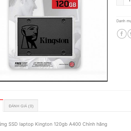
Danh m
ĐÁNH GIÁ (0)
ứng SSD laptop Kington 120gb A400 Chính hãng