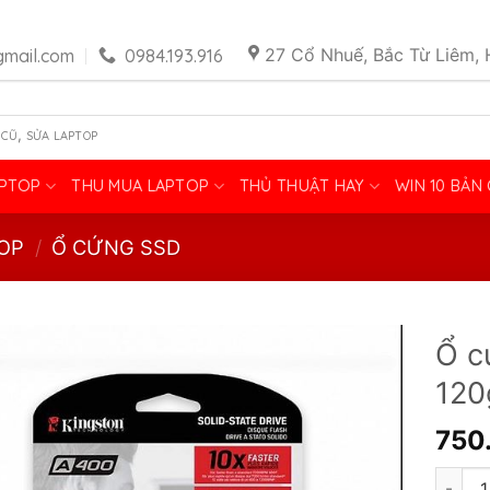
27 Cổ Nhuế, Bắc Từ Liêm, 
mail.com
0984.193.916
,
 CŨ
SỬA LAPTOP
APTOP
THU MUA LAPTOP
THỦ THUẬT HAY
WIN 10 BẢN
OP
/
Ổ CỨNG SSD
Ổ c
120
750
Ổ cứng