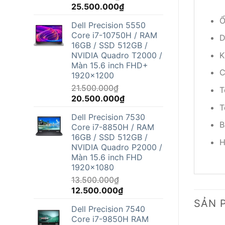
Giá
Giá
25.500.000
₫
gốc
hiện
Ổ
Dell Precision 5550
là:
tại
Core i7-10750H / RAM
26.800.000₫.
là:
D
16GB / SSD 512GB /
25.500.000₫.
NVIDIA Quadro T2000 /
K
Màn 15.6 inch FHD+
C
1920x1200
21.500.000
₫
T
Giá
Giá
20.500.000
₫
T
gốc
hiện
Dell Precision 7530
là:
tại
B
Core i7-8850H / RAM
21.500.000₫.
là:
16GB / SSD 512GB /
20.500.000₫.
H
NVIDIA Quadro P2000 /
Màn 15.6 inch FHD
1920x1080
13.500.000
₫
Giá
Giá
12.500.000
₫
gốc
hiện
SẢN 
Dell Precision 7540
là:
tại
Core i7-9850H RAM
13.500.000₫.
là: