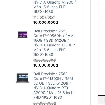
NVIDIA Quadro M1200 /
Màn 15.6 inch FHD
1920x1080
11.500.000
₫
Giá
Giá
10.000.000
₫
gốc
hiện
Dell Precision 7550
là:
tại
Core i7-10850H / RAM
11.500.000₫.
là:
16GB / SSD 512GB /
10.000.000₫.
NVIDIA Quadro T1000 /
Màn 15.6 inch FHD
1920x1080
19.500.000
₫
Giá
Giá
18.000.000
₫
gốc
hiện
Dell Precision 7560
là:
tại
Core i7-11800H / RAM
19.500.000₫.
là:
32 GB / SSD 512GB /
18.000.000₫.
NVIDIA Quadro RTX
A2000 / Màn 15.6 inch
FHD 1920x1080
26.800.000
₫