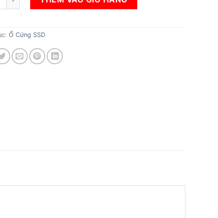
ục:
Ổ Cứng SSD