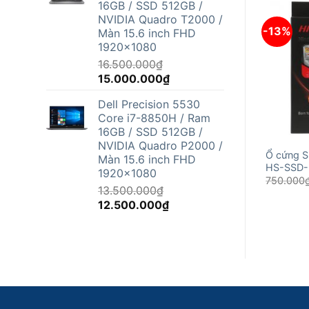
16GB / SSD 512GB /
12.500.000₫.
NVIDIA Quadro T2000 /
-13%
Màn 15.6 inch FHD
1920x1080
16.500.000
₫
Giá
Giá
15.000.000
₫
gốc
hiện
Dell Precision 5530
là:
tại
Core i7-8850H / Ram
16.500.000₫.
là:
16GB / SSD 512GB /
15.000.000₫.
NVIDIA Quadro P2000 /
Ổ cứng S
Màn 15.6 inch FHD
HS-SSD-
1920x1080
750.000
13.500.000
₫
Giá
Giá
12.500.000
₫
gốc
hiện
là:
tại
13.500.000₫.
là:
12.500.000₫.