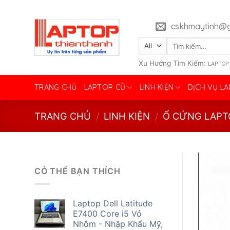
Skip
to
cskhmaytinh@g
content
Tìm
kiếm:
Xu Hướng Tìm Kiếm:
LAPTOP
TRANG CHỦ
LAPTOP CŨ
LINH KIỆN
DỊCH VỤ L
TRANG CHỦ
/
LINH KIỆN
/
Ổ CỨNG LAPT
CÓ THỂ BẠN THÍCH
Laptop Dell Latitude
E7400 Core i5 Vỏ
Nhôm - Nhập Khẩu Mỹ,