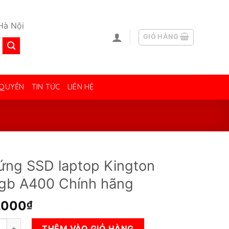
Hà Nội
GIỎ HÀNG
 QUYỀN
TIN TỨC
LIÊN HỆ
ứng SSD laptop Kington
gb A400 Chính hãng
.000
₫
 SSD laptop Kington 120gb A400 Chính hãng số lượng
THÊM VÀO GIỎ HÀNG