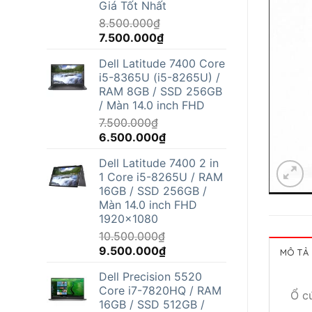
Giá Tốt Nhất
8.500.000
₫
Giá
Giá
7.500.000
₫
gốc
hiện
Dell Latitude 7400 Core
là:
tại
i5-8365U (i5-8265U) /
8.500.000₫.
là:
RAM 8GB / SSD 256GB
7.500.000₫.
/ Màn 14.0 inch FHD
7.500.000
₫
Giá
Giá
6.500.000
₫
gốc
hiện
Dell Latitude 7400 2 in
là:
tại
1 Core i5-8265U / RAM
7.500.000₫.
là:
16GB / SSD 256GB /
6.500.000₫.
Màn 14.0 inch FHD
1920x1080
10.500.000
₫
Giá
Giá
9.500.000
₫
MÔ TẢ
gốc
hiện
Dell Precision 5520
là:
tại
Core i7-7820HQ / RAM
10.500.000₫.
là:
Ổ c
16GB / SSD 512GB /
9.500.000₫.