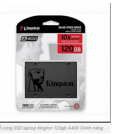
Ổ cứng SSD laptop Kington 120gb A400 Chính hãng