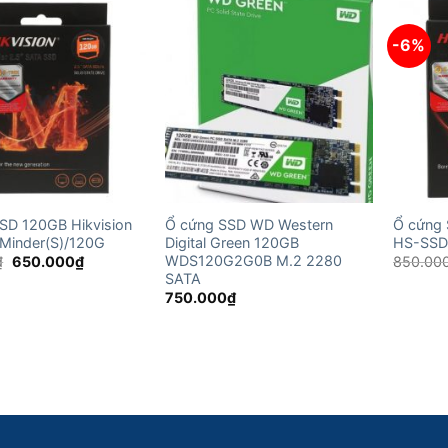
-6%
SD 120GB Hikvision
Ổ cứng SSD WD Western
Ổ cứng 
Minder(S)/120G
Digital Green 120GB
HS-SSD
WDS120G2G0B M.2 2280
Giá
Giá
₫
650.000
₫
850.00
gốc
hiện
SATA
là:
tại
750.000
₫
750.000₫.
là:
650.000₫.