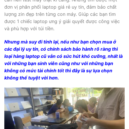
đơn vị phân phối laptop giá rẻ uy tín, đảm bảo chất
lượng zin đẹp trên từng con máy. Giúp các bạn tìm
được 1 chiếc laptop ưng ý giải quyết được công việc
và phù hợp với túi tiền.
Nhưng mà suy đi tính lại, nếu như bạn chọn mua ở
các đại lý uy tín, có chính sách bảo hành rõ ràng thì
loại hàng laptop cũ vẫn có sức hút khó cưỡng, nhất là
với những bạn sinh viên cũng như với những bạn
không có mức tài chính tốt thì đây là sự lựa chọn
không thể tuyệt vời hơn.