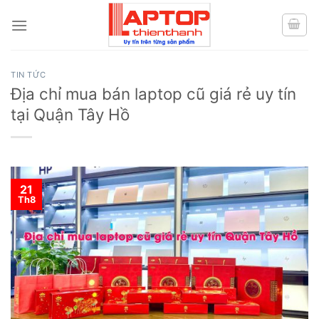
Skip
to
content
TIN TỨC
Địa chỉ mua bán laptop cũ giá rẻ uy tín
tại Quận Tây Hồ
21
Th8