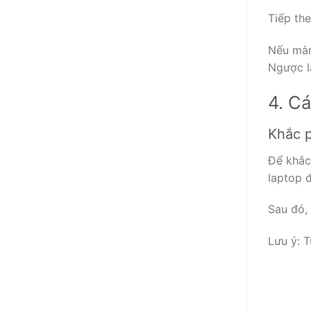
Tiếp th
Nếu màn 
Ngược lạ
4. Cá
Khắc p
Để khắc 
laptop 
Sau đó,
Lưu ý: T