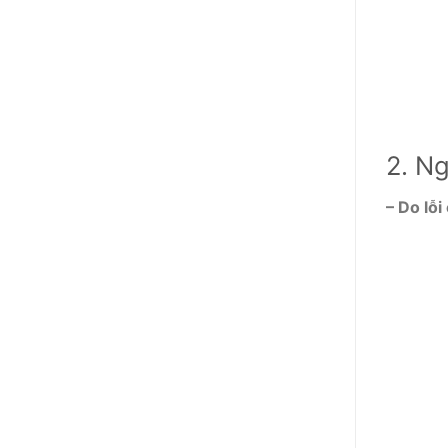
2. Ng
– Do lỗi