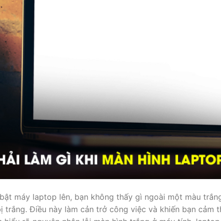
bật máy laptop lên, bạn không thấy gì ngoài một màu trắng
ị trắng. Điều này làm cản trở công việc và khiến bạn cảm t