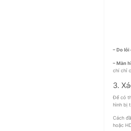
– Do lỗ
– Màn h
chí chỉ 
3. Xá
Để có t
hình bị 
Cách đầu
hoặc HD