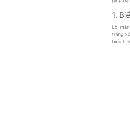
giúp bạn
1. Bi
Lỗi màn 
trắng xó
biểu hiệ