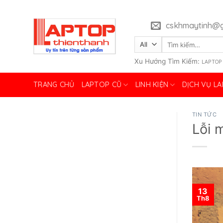
Skip
to
cskhmaytinh@g
content
Tìm
kiếm:
Xu Hướng Tìm Kiếm:
LAPTOP
TRANG CHỦ
LAPTOP CŨ
LINH KIỆN
DỊCH VỤ L
TIN TỨC
Lỗi 
13
Th8