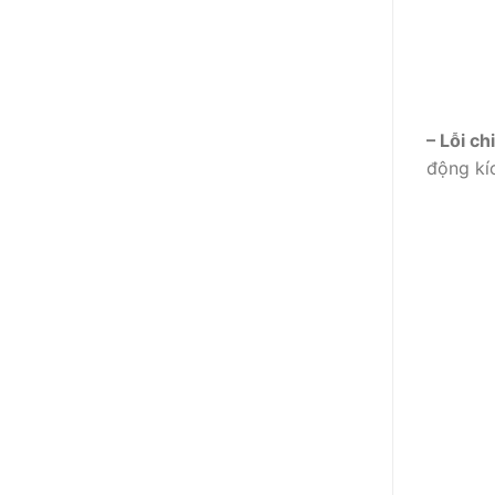
– Lỗi ch
động kí