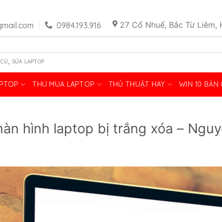
27 Cổ Nhuế, Bắc Từ Liêm, 
mail.com
0984.193.916
,
 CŨ
SỬA LAPTOP
APTOP
THU MUA LAPTOP
THỦ THUẬT HAY
WIN 10 BẢN
màn hình laptop bị trắng xóa – Ngu