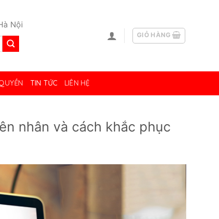
Hà Nội
GIỎ HÀNG
 QUYỀN
TIN TỨC
LIÊN HỆ
yên nhân và cách khắc phục