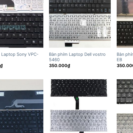
 Laptop Sony VPC-
Bàn phím Laptop Dell vostro
Bàn phí
5460
EB
0
₫
350.000
₫
350.00