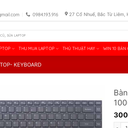
27 Cổ Nhuế, Bắc Từ Liêm, 
mail.com
0984.193.916
,
 CŨ
SỬA LAPTOP
APTOP
THU MUA LAPTOP
THỦ THUẬT HAY
WIN 10 BẢN
PTOP- KEYBOARD
Bàn
100
300
Bàn Ph