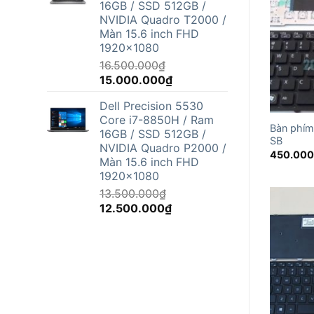
16GB / SSD 512GB /
12.500.000₫.
NVIDIA Quadro T2000 /
Màn 15.6 inch FHD
1920x1080
16.500.000
₫
Giá
Giá
15.000.000
₫
gốc
hiện
Dell Precision 5530
là:
tại
Core i7-8850H / Ram
16.500.000₫.
là:
Bàn phím
16GB / SSD 512GB /
15.000.000₫.
SB
NVIDIA Quadro P2000 /
450.00
Màn 15.6 inch FHD
1920x1080
13.500.000
₫
Giá
Giá
12.500.000
₫
gốc
hiện
là:
tại
13.500.000₫.
là:
12.500.000₫.