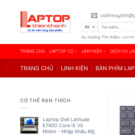
Skip
to
cskhmaytinh@g
content
Tìm
kiếm:
Xu Hướng Tìm Kiếm:
LAPTOP
TRANG CHỦ
LAPTOP CŨ
LINH KIỆN
DỊCH VỤ L
TRANG CHỦ
/
LINH KIỆN
/
BÀN PHÍM LA
CÓ THỂ BẠN THÍCH
Laptop Dell Latitude
E7400 Core i5 Vỏ
Nhôm - Nhập Khẩu Mỹ,