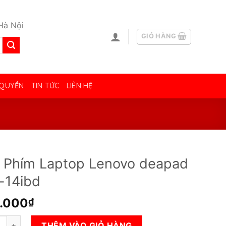
Hà Nội
GIỎ HÀNG
 QUYỀN
TIN TỨC
LIÊN HỆ
 Phím Laptop Lenovo deapad
-14ibd
.000
₫
ím Laptop Lenovo deapad 100-14ibd số lượng
THÊM VÀO GIỎ HÀNG