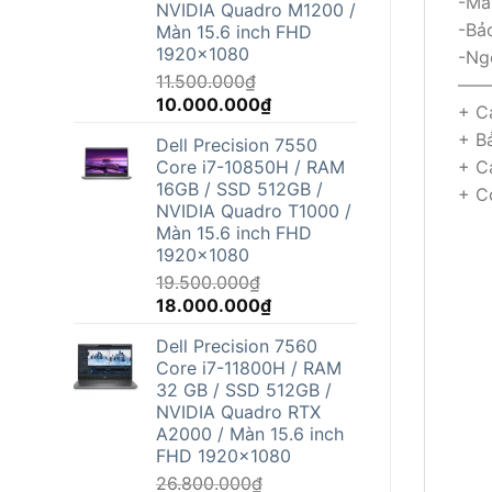
-Mà
NVIDIA Quadro M1200 /
-Bả
Màn 15.6 inch FHD
1920x1080
-Ng
11.500.000
₫
——
Giá
Giá
10.000.000
₫
+ C
gốc
hiện
+ Bả
Dell Precision 7550
là:
tại
Core i7-10850H / RAM
+ C
11.500.000₫.
là:
16GB / SSD 512GB /
+ Có
10.000.000₫.
NVIDIA Quadro T1000 /
Màn 15.6 inch FHD
1920x1080
19.500.000
₫
Giá
Giá
18.000.000
₫
gốc
hiện
Dell Precision 7560
là:
tại
Core i7-11800H / RAM
19.500.000₫.
là:
32 GB / SSD 512GB /
18.000.000₫.
NVIDIA Quadro RTX
A2000 / Màn 15.6 inch
FHD 1920x1080
26.800.000
₫