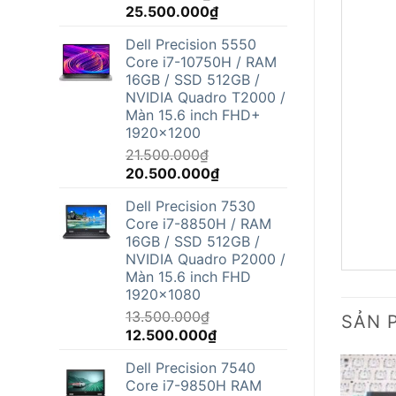
Giá
Giá
25.500.000
₫
gốc
hiện
Dell Precision 5550
là:
tại
Core i7-10750H / RAM
26.800.000₫.
là:
16GB / SSD 512GB /
25.500.000₫.
NVIDIA Quadro T2000 /
Màn 15.6 inch FHD+
1920x1200
21.500.000
₫
Giá
Giá
20.500.000
₫
gốc
hiện
Dell Precision 7530
là:
tại
Core i7-8850H / RAM
21.500.000₫.
là:
16GB / SSD 512GB /
20.500.000₫.
NVIDIA Quadro P2000 /
Màn 15.6 inch FHD
1920x1080
13.500.000
₫
SẢN 
Giá
Giá
12.500.000
₫
gốc
hiện
Dell Precision 7540
là:
tại
Core i7-9850H RAM
13.500.000₫.
là: