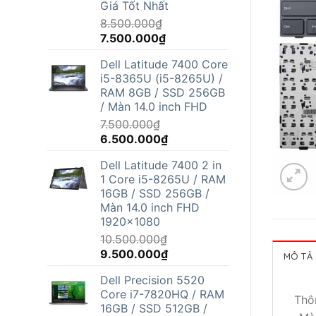
Giá Tốt Nhất
8.500.000
₫
Giá
Giá
7.500.000
₫
gốc
hiện
Dell Latitude 7400 Core
là:
tại
i5-8365U (i5-8265U) /
8.500.000₫.
là:
RAM 8GB / SSD 256GB
7.500.000₫.
/ Màn 14.0 inch FHD
7.500.000
₫
Giá
Giá
6.500.000
₫
gốc
hiện
Dell Latitude 7400 2 in
là:
tại
1 Core i5-8265U / RAM
7.500.000₫.
là:
16GB / SSD 256GB /
6.500.000₫.
Màn 14.0 inch FHD
1920x1080
10.500.000
₫
Giá
Giá
9.500.000
₫
MÔ TẢ
gốc
hiện
Dell Precision 5520
là:
tại
Core i7-7820HQ / RAM
10.500.000₫.
là:
Thô
16GB / SSD 512GB /
9.500.000₫.