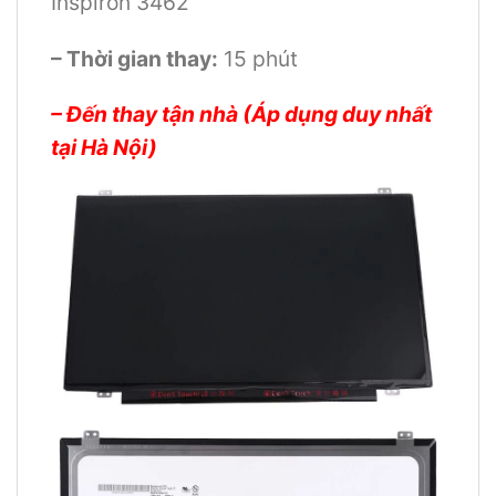
Inspiron 3462
– Thời gian thay:
15 phút
– Đến thay tận nhà (Áp dụng duy nhất
tại Hà Nội)