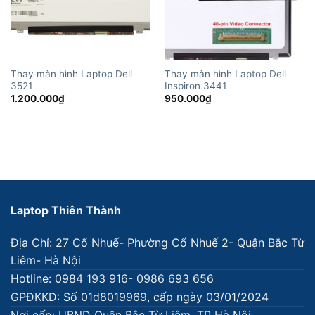
Thay màn hình Laptop Dell
Thay màn hình Laptop Dell
3521
Inspiron 3441
1.200.000
₫
950.000
₫
Laptop Thiên Thành
Địa Chỉ: 27 Cổ Nhuế- Phường Cổ Nhuế 2- Quận Bắc Từ
Liêm- Hà Nội
Hotline: 0984 193 916- 0986 693 656
GPĐKKD: Số 01d8019969, cấp ngày 03/01/2024
Nơi cấp: UBND Quận Bắc Từ Liêm, TP Hà Nội