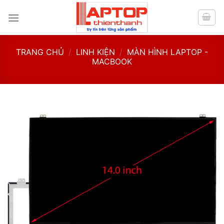
Skip
to
content
TRANG CHỦ
/
LINH KIỆN
/
MÀN HÌNH LAPTOP -
MACBOOK