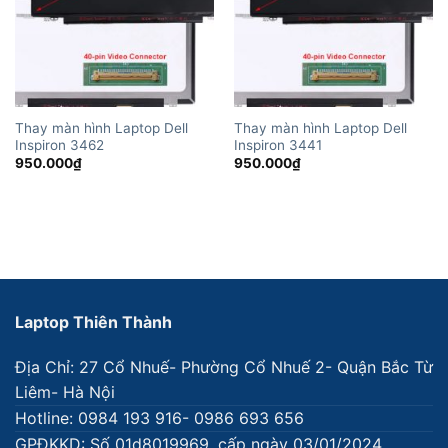
Thay màn hình Laptop Dell
Thay màn hình Laptop Dell
Inspiron 3462
Inspiron 3441
950.000
₫
950.000
₫
Laptop Thiên Thành
Địa Chỉ: 27 Cổ Nhuế- Phường Cổ Nhuế 2- Quận Bắc Từ
Liêm- Hà Nội
Hotline: 0984 193 916- 0986 693 656
GPĐKKD: Số 01d8019969, cấp ngày 03/01/2024