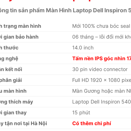
ng tin sản phẩm Màn Hình Laptop Dell Inspiron 
h trạng màn hình
Mới 100% chưa bóc seal
i gian bảo hành
06 tháng – lỗi đổi mới 
h thước
14.0 inch
g nghệ
Tấm nền IPS góc nhìn 1
n kết nối
30 pin video connector
phân giải
Full HD 1920 x 1080 pixe
u màn hình
Màn Gương hoặc màn 
ng thích máy
Laptop Dell Inspiron 54
i gian thay
15 phút
y tận nơi tại Hà Nội
Có thêm chi phí