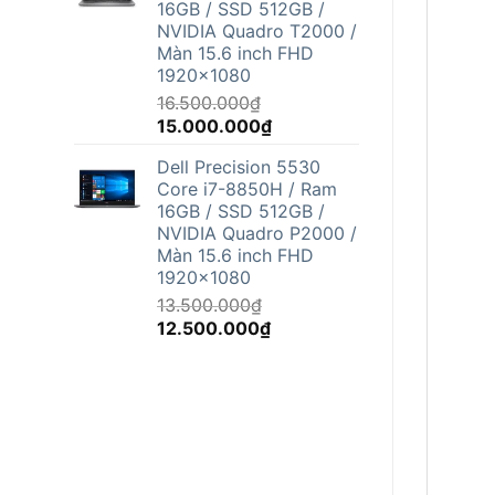
16GB / SSD 512GB /
12.500.000₫.
NVIDIA Quadro T2000 /
Màn 15.6 inch FHD
1920x1080
16.500.000
₫
Giá
Giá
15.000.000
₫
gốc
hiện
Dell Precision 5530
là:
tại
Core i7-8850H / Ram
16.500.000₫.
là:
16GB / SSD 512GB /
15.000.000₫.
NVIDIA Quadro P2000 /
Màn 15.6 inch FHD
1920x1080
13.500.000
₫
Giá
Giá
12.500.000
₫
gốc
hiện
là:
tại
13.500.000₫.
là:
12.500.000₫.