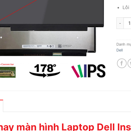
Lỗi
Thay mà
Danh m
Dell
hay màn hình Laptop Dell In