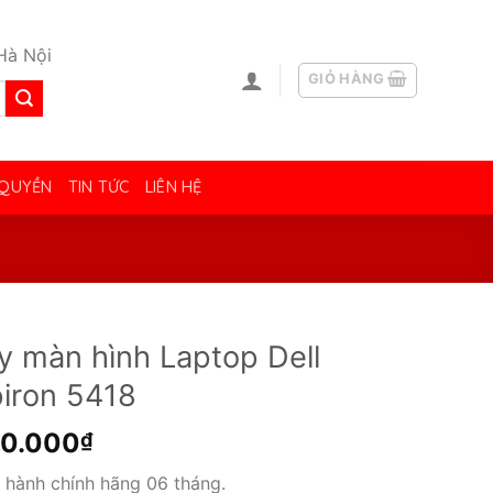
Hà Nội
GIỎ HÀNG
 QUYỀN
TIN TỨC
LIÊN HỆ
y màn hình Laptop Dell
piron 5418
00.000
₫
 hành chính hãng 06 tháng.