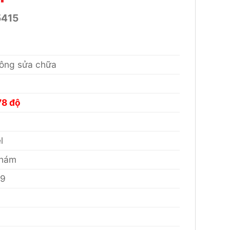
5415
không sửa chữa
78 độ
l
Nhám
09