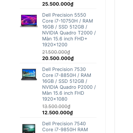
Giá
Giá
25.500.000
₫
gốc
hiện
Dell Precision 5550
là:
tại
Core i7-10750H / RAM
26.800.000₫.
là:
16GB / SSD 512GB /
25.500.000₫.
NVIDIA Quadro T2000 /
Màn 15.6 inch FHD+
1920x1200
21.500.000
₫
Giá
Giá
20.500.000
₫
gốc
hiện
Dell Precision 7530
là:
tại
Core i7-8850H / RAM
21.500.000₫.
là:
16GB / SSD 512GB /
20.500.000₫.
NVIDIA Quadro P2000 /
Màn 15.6 inch FHD
1920x1080
13.500.000
₫
Giá
Giá
12.500.000
₫
gốc
hiện
Dell Precision 7540
là:
tại
Core i7-9850H RAM
13.500.000₫.
là: