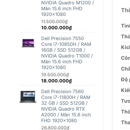
NVIDIA Quadro M1200 /
Màn 15.6 inch FHD
Thô
1920x1080
11.500.000
₫
Tìn
Giá
Giá
10.000.000
₫
gốc
hiện
Thờ
Dell Precision 7550
là:
tại
Core i7-10850H / RAM
11.500.000₫.
là:
Kíc
16GB / SSD 512GB /
10.000.000₫.
NVIDIA Quadro T1000 /
Côn
Màn 15.6 inch FHD
1920x1080
Châ
19.500.000
₫
Độ 
Giá
Giá
18.000.000
₫
gốc
hiện
Kiể
Dell Precision 7560
là:
tại
Core i7-11800H / RAM
19.500.000₫.
là:
Tươ
32 GB / SSD 512GB /
18.000.000₫.
NVIDIA Quadro RTX
Thờ
A2000 / Màn 15.6 inch
FHD 1920x1080
Tha
26.800.000
₫