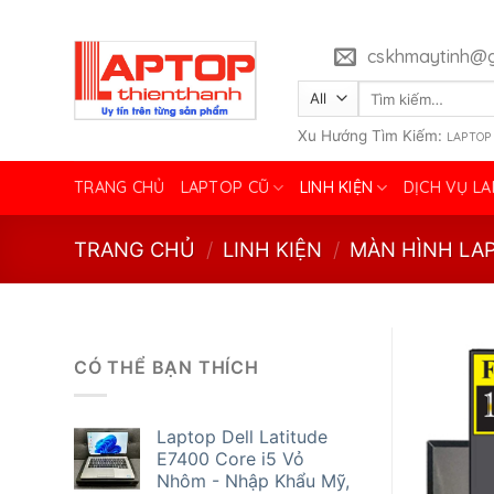
Skip
to
cskhmaytinh@g
content
Tìm
kiếm:
Xu Hướng Tìm Kiếm:
LAPTOP
TRANG CHỦ
LAPTOP CŨ
LINH KIỆN
DỊCH VỤ L
TRANG CHỦ
/
LINH KIỆN
/
MÀN HÌNH LA
CÓ THỂ BẠN THÍCH
Laptop Dell Latitude
E7400 Core i5 Vỏ
Nhôm - Nhập Khẩu Mỹ,