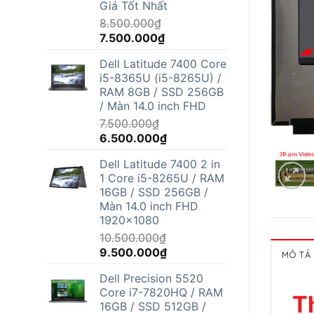
Giá Tốt Nhất
8.500.000
₫
Giá
Giá
7.500.000
₫
gốc
hiện
Dell Latitude 7400 Core
là:
tại
i5-8365U (i5-8265U) /
8.500.000₫.
là:
RAM 8GB / SSD 256GB
7.500.000₫.
/ Màn 14.0 inch FHD
7.500.000
₫
Giá
Giá
6.500.000
₫
gốc
hiện
Dell Latitude 7400 2 in
là:
tại
1 Core i5-8265U / RAM
7.500.000₫.
là:
16GB / SSD 256GB /
6.500.000₫.
Màn 14.0 inch FHD
1920x1080
10.500.000
₫
Giá
Giá
9.500.000
₫
MÔ TẢ
gốc
hiện
Dell Precision 5520
là:
tại
Core i7-7820HQ / RAM
10.500.000₫.
là:
T
16GB / SSD 512GB /
9.500.000₫.