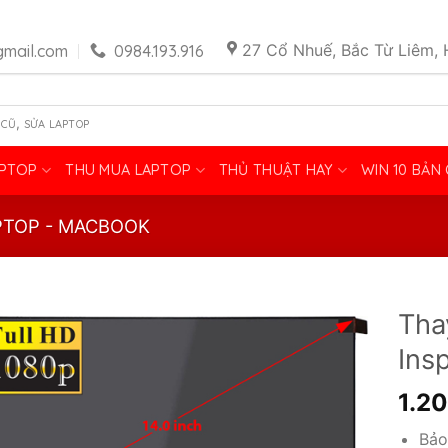
27 Cổ Nhuế, Bắc Từ Liêm, 
mail.com
0984.193.916
,
 CŨ
SỬA LAPTOP
APTOP
THU MUA LAPTOP
THỦ THUẬT HAY
WIN 10 BẢN
PTOP - MACBOOK
Tha
Ins
1.2
Bảo