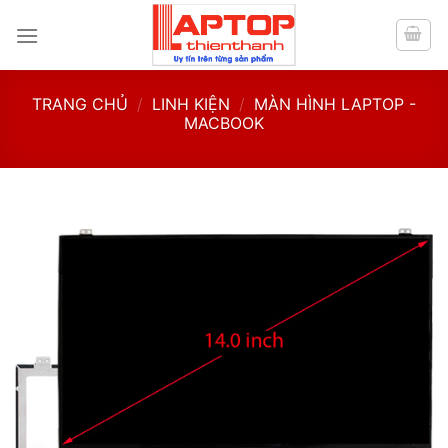
Skip
to
content
TRANG CHỦ
/
LINH KIỆN
/
MÀN HÌNH LAPTOP -
MACBOOK