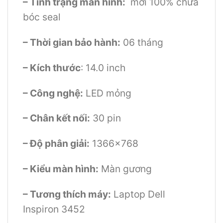
– Tình trạng màn hình:
mới 100% chưa
bóc seal
– Thời gian bảo hành:
06 tháng
– Kích thước
: 14.0 inch
– Công nghệ:
LED mỏng
– Chân kết nối:
30 pin
– Độ phân giải:
1366×768
– Kiểu màn hình:
Màn gương
– Tương thích máy:
Laptop Dell
Inspiron 3452