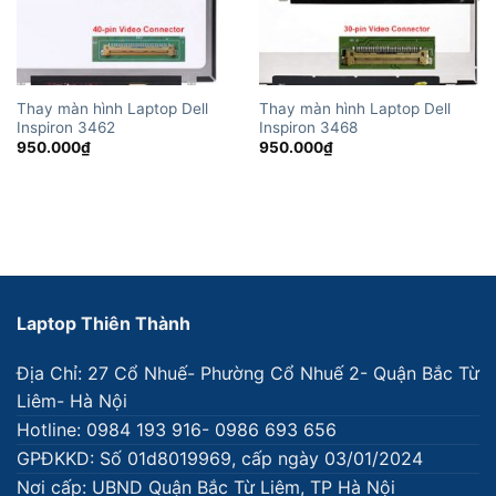
Thay màn hình Laptop Dell
Thay màn hình Laptop Dell
Inspiron 3462
Inspiron 3468
950.000
₫
950.000
₫
Laptop Thiên Thành
Địa Chỉ: 27 Cổ Nhuế- Phường Cổ Nhuế 2- Quận Bắc Từ
Liêm- Hà Nội
Hotline: 0984 193 916- 0986 693 656
GPĐKKD: Số 01d8019969, cấp ngày 03/01/2024
Nơi cấp: UBND Quận Bắc Từ Liêm, TP Hà Nội