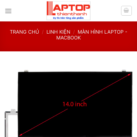
Skip
to
content
TRANG CHỦ
/
LINH KIỆN
/
MÀN HÌNH LAPTOP -
MACBOOK