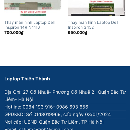
Thay màn hình Laptop Dell
Thay màn hình Laptop Dell
Inspiron 14R N4110
Inspiron 3452
700.000
₫
950.000
₫
Laptop Thiên Thành
Địa Chỉ: 27 Cổ Nhuế- Phường Cổ Nhuế 2- Quận Bắc Từ
Liêm- Hà Nội
Hotline: 0984 193 916- 0986 693 656
GPĐKKD: Số 01d8019969, cấp ngày 03/01/2024
Nơi cấp: UBND Quận Bắc Từ Liêm, TP Hà Nội
Email: cskhmaytinh@gmail.com