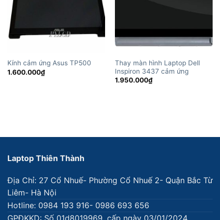
Thay màn hình Laptop Dell
Kính cảm ứng Asus TP500
Inspiron 3437 cảm ứng
1.600.000
₫
1.950.000
₫
Laptop Thiên Thành
Địa Chỉ: 27 Cổ Nhuế- Phường Cổ Nhuế 2- Quận Bắc Từ
Liêm- Hà Nội
Hotline: 0984 193 916- 0986 693 656
GPĐKKD: Số 01d8019969, cấp ngày 03/01/2024