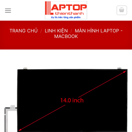
Skip
to
content
TRANG CHỦ
/
LINH KIỆN
/
MÀN HÌNH LAPTOP -
MACBOOK