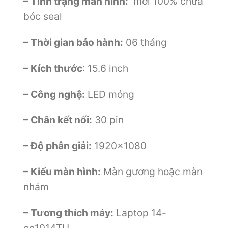
– Tình trạng màn hình:
mới 100% chưa
bóc seal
– Thời gian bảo hành:
06 tháng
– Kích thước
: 15.6 inch
– Công nghệ:
LED mỏng
– Chân kết nối:
30 pin
– Độ phân giải:
1920×1080
– Kiểu màn hình:
Màn gương hoặc màn
nhám
– Tương thích máy:
Laptop 14-
ce1014TU