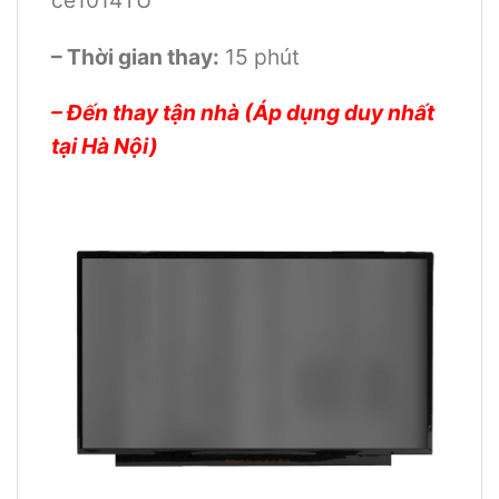
– Thời gian thay:
15 phút
– Đến thay tận nhà (Áp dụng duy nhất
tại Hà Nội)