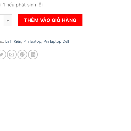
i 1 nếu phát sinh lỗi
n Laptop Dell Inspiron 3552 số lượng
THÊM VÀO GIỎ HÀNG
ục:
Linh Kiện
,
Pin laptop
,
Pin laptop Dell