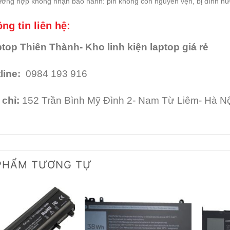
ường hợp không nhận bảo hành: pin không còn nguyên vẹn, bị dính nư
ng tin liên hệ:
top Thiên Thành- Kho linh kiện laptop giá rẻ
line:
0984 193 916
 chỉ:
152 Trần Bình Mỹ Đình 2- Nam Từ Liêm- Hà Nộ
PHẨM TƯƠNG TỰ