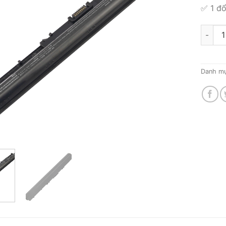
✅ 1 đổ
Thay Pi
Danh m