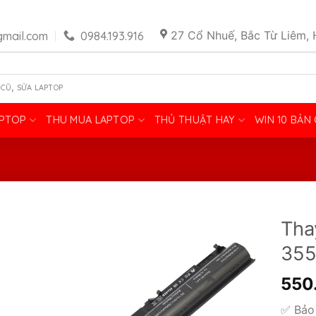
27 Cổ Nhuế, Bắc Từ Liêm, 
mail.com
0984.193.916
,
 CŨ
SỬA LAPTOP
APTOP
THU MUA LAPTOP
THỦ THUẬT HAY
WIN 10 BẢN
Tha
35
550
✅ Bảo 