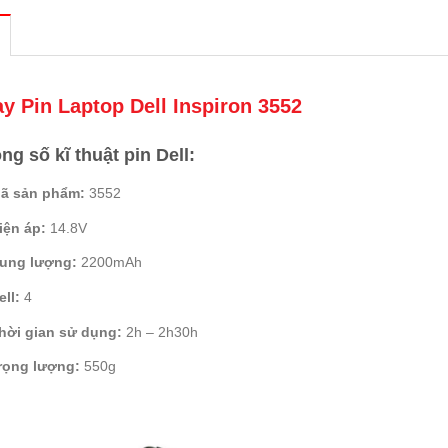
y Pin Laptop Dell Inspiron 3552
ng số kĩ thuật pin Dell:
ã sản phẩm:
3552
iện áp:
14.8V
ung lượng:
2200mAh
ell:
4
hời gian sử dụng:
2h – 2h30h
rọng lượng:
550g