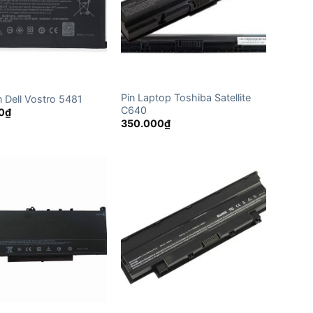
Pin Laptop Toshiba Satellite
n Dell Vostro 5481
C640
0
₫
350.000
₫