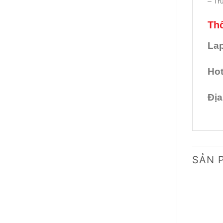
– Tr
Thô
Lap
Hot
Địa
SẢN 