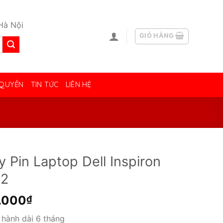
Hà Nội
GIỎ HÀNG
 QUYỀN
TIN TỨC
LIÊN HỆ
y Pin Laptop Dell Inspiron
52
.000
₫
hành dài 6 tháng