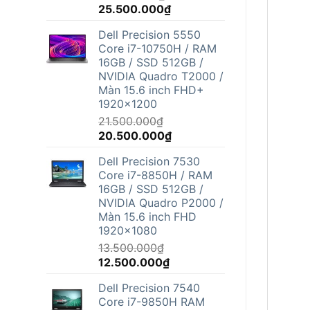
Giá
Giá
25.500.000
₫
gốc
hiện
Dell Precision 5550
là:
tại
Core i7-10750H / RAM
26.800.000₫.
là:
16GB / SSD 512GB /
25.500.000₫.
NVIDIA Quadro T2000 /
Màn 15.6 inch FHD+
1920x1200
21.500.000
₫
Giá
Giá
20.500.000
₫
gốc
hiện
Dell Precision 7530
là:
tại
Core i7-8850H / RAM
21.500.000₫.
là:
16GB / SSD 512GB /
20.500.000₫.
NVIDIA Quadro P2000 /
Màn 15.6 inch FHD
1920x1080
13.500.000
₫
Giá
Giá
12.500.000
₫
gốc
hiện
Dell Precision 7540
là:
tại
Core i7-9850H RAM
13.500.000₫.
là: