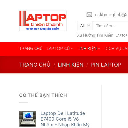
Skip
to
cskhmaytinh@g
content
Tìm
kiếm:
Xu Hướng Tìm Kiếm:
LAPTOP
TRANG CHỦ
LAPTOP CŨ
LINH KIỆN
DỊCH VỤ L
TRANG CHỦ
/
LINH KIỆN
/
PIN LAPTOP
CÓ THỂ BẠN THÍCH
Laptop Dell Latitude
E7400 Core i5 Vỏ
Nhôm - Nhập Khẩu Mỹ,