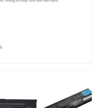
ớc, không có hoặc rách tem bảo hành.
i