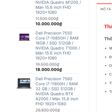
NVIDIA Quadro M1200 /
Màn 15.6 inch FHD
MÔ TẢ
1920x1080
11.500.000
₫
Giá
Giá
10.000.000
₫
Tha
gốc
hiện
Dell Precision 7550
là:
tại
Core i7-10850H / RAM
Thô
11.500.000₫.
là:
16GB / SSD 512GB /
10.000.000₫.
NVIDIA Quadro T1000 /
M
Màn 15.6 inch FHD
Đ
1920x1080
19.500.000
₫
D
Giá
Giá
18.000.000
₫
gốc
hiện
C
Dell Precision 7560
là:
tại
T
Core i7-11800H / RAM
19.500.000₫.
là:
32 GB / SSD 512GB /
18.000.000₫.
T
NVIDIA Quadro RTX
A2000 / Màn 15.6 inch
FHD 1920x1080
26.800.000
₫