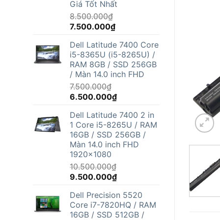
Giá Tốt Nhất
8.500.000
₫
Giá
Giá
7.500.000
₫
gốc
hiện
Dell Latitude 7400 Core
là:
tại
i5-8365U (i5-8265U) /
8.500.000₫.
là:
RAM 8GB / SSD 256GB
7.500.000₫.
/ Màn 14.0 inch FHD
7.500.000
₫
Giá
Giá
6.500.000
₫
gốc
hiện
Dell Latitude 7400 2 in
là:
tại
1 Core i5-8265U / RAM
7.500.000₫.
là:
16GB / SSD 256GB /
6.500.000₫.
Màn 14.0 inch FHD
1920x1080
10.500.000
₫
Giá
Giá
9.500.000
₫
gốc
hiện
Dell Precision 5520
là:
tại
Core i7-7820HQ / RAM
10.500.000₫.
là:
16GB / SSD 512GB /
9.500.000₫.