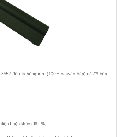
5-3552 đều là hàng mới (100% nguyên hộp) có độ bền
n điện hoặc không lên %,…