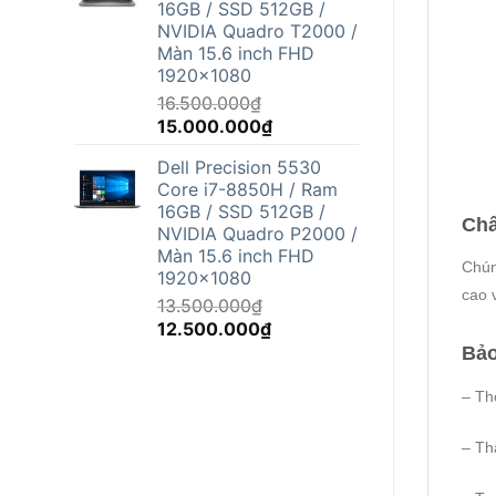
16GB / SSD 512GB /
12.500.000₫.
NVIDIA Quadro T2000 /
Màn 15.6 inch FHD
1920x1080
16.500.000
₫
Giá
Giá
15.000.000
₫
gốc
hiện
Dell Precision 5530
là:
tại
Core i7-8850H / Ram
16.500.000₫.
là:
16GB / SSD 512GB /
15.000.000₫.
Chấ
NVIDIA Quadro P2000 /
Màn 15.6 inch FHD
Chún
1920x1080
cao v
13.500.000
₫
Giá
Giá
12.500.000
₫
gốc
hiện
Bảo
là:
tại
13.500.000₫.
là:
– Th
12.500.000₫.
– Th