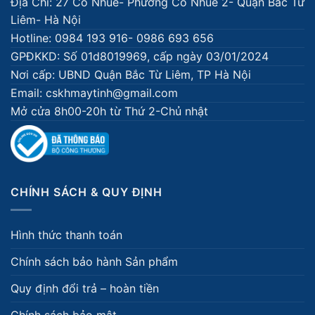
Địa Chỉ: 27 Cổ Nhuế- Phường Cổ Nhuế 2- Quận Bắc Từ
Liêm- Hà Nội
Hotline: 0984 193 916- 0986 693 656
GPĐKKD: Số 01d8019969, cấp ngày 03/01/2024
Nơi cấp: UBND Quận Bắc Từ Liêm, TP Hà Nội
Email: cskhmaytinh@gmail.com
Mở cửa 8h00-20h từ Thứ 2-Chủ nhật
CHÍNH SÁCH & QUY ĐỊNH
Hình thức thanh toán
Chính sách bảo hành Sản phẩm
Quy định đổi trả – hoàn tiền
Chính sách bảo mật