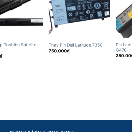
p Toshiba Satellite
Pin Lap
Thay Pin Dell Latitude 7350
G470
750.000
₫
₫
350.00