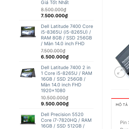
Giá Tốt Nhất
8.500.000
₫
Giá
Giá
7.500.000
₫
gốc
hiện
Dell Latitude 7400 Core
là:
tại
i5-8365U (i5-8265U) /
8.500.000₫.
là:
RAM 8GB / SSD 256GB
7.500.000₫.
/ Màn 14.0 inch FHD
7.500.000
₫
Giá
Giá
6.500.000
₫
gốc
hiện
Dell Latitude 7400 2 in
là:
tại
1 Core i5-8265U / RAM
7.500.000₫.
là:
16GB / SSD 256GB /
6.500.000₫.
Màn 14.0 inch FHD
1920x1080
10.500.000
₫
Giá
Giá
9.500.000
₫
MÔ TẢ
gốc
hiện
Dell Precision 5520
là:
tại
Core i7-7820HQ / RAM
10.500.000₫.
là:
Pin
16GB / SSD 512GB /
9.500.000₫.