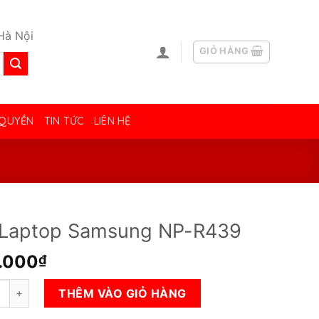
Hà Nội
GIỎ HÀNG
 QUYỀN
TIN TỨC
LIÊN HỆ
 Laptop Samsung NP-R439
.000
₫
ptop Samsung NP-R439 số lượng
THÊM VÀO GIỎ HÀNG