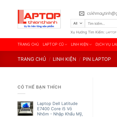
Skip
to
cskhmaytinh@g
content
Tìm
kiếm:
Xu Hướng Tìm Kiếm:
LAPTOP
TRANG CHỦ
LAPTOP CŨ
LINH KIỆN
DỊCH VỤ L
TRANG CHỦ
/
LINH KIỆN
/
PIN LAPTOP
CÓ THỂ BẠN THÍCH
Laptop Dell Latitude
E7400 Core i5 Vỏ
Nhôm - Nhập Khẩu Mỹ,