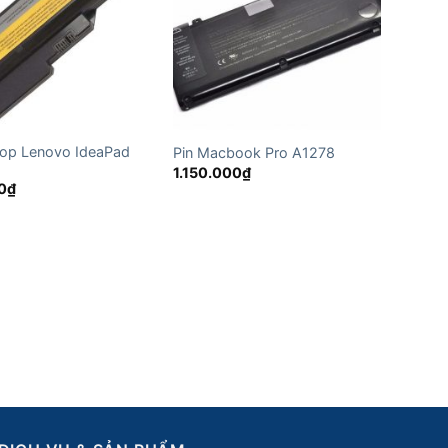
top Lenovo IdeaPad
Pin Macbook Pro A1278
1.150.000
₫
0
₫