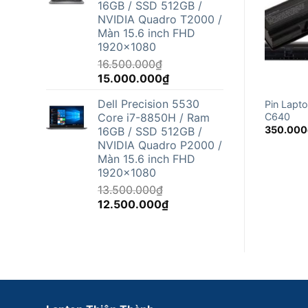
16GB / SSD 512GB /
12.500.000₫.
NVIDIA Quadro T2000 /
Màn 15.6 inch FHD
1920x1080
16.500.000
₫
Giá
Giá
15.000.000
₫
gốc
hiện
Dell Precision 5530
Pin Lapto
là:
tại
Core i7-8850H / Ram
C640
16.500.000₫.
là:
350.000
16GB / SSD 512GB /
15.000.000₫.
NVIDIA Quadro P2000 /
Màn 15.6 inch FHD
1920x1080
13.500.000
₫
Giá
Giá
12.500.000
₫
gốc
hiện
là:
tại
13.500.000₫.
là:
12.500.000₫.