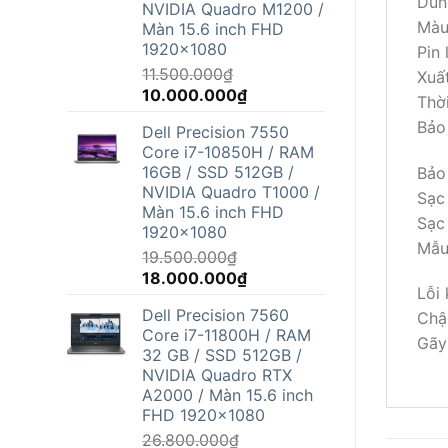
Dun
NVIDIA Quadro M1200 /
Màu
Màn 15.6 inch FHD
1920x1080
Pin 
11.500.000
₫
Xuất
Giá
Giá
10.000.000
₫
Thời
gốc
hiện
Bảo
Dell Precision 7550
là:
tại
Core i7-10850H / RAM
11.500.000₫.
là:
16GB / SSD 512GB /
Bảo 
10.000.000₫.
NVIDIA Quadro T1000 /
Sạc
Màn 15.6 inch FHD
Sạc
1920x1080
Mẫu
19.500.000
₫
Giá
Giá
18.000.000
₫
Lỗi
gốc
hiện
Dell Precision 7560
Chậ
là:
tại
Core i7-11800H / RAM
19.500.000₫.
là:
Gãy
32 GB / SSD 512GB /
18.000.000₫.
NVIDIA Quadro RTX
A2000 / Màn 15.6 inch
FHD 1920x1080
26.800.000
₫