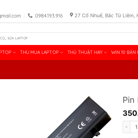
27 Cổ Nhuế, Bắc Từ Liêm, 
mail.com
0984.193.916
,
 CŨ
SỬA LAPTOP
APTOP
THU MUA LAPTOP
THỦ THUẬT HAY
WIN 10 BẢN
Pin
350
Pin La