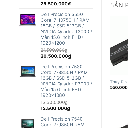
Giá
Giá
25.500.000
₫
SẢN 
gốc
hiện
Dell Precision 5550
là:
tại
Core i7-10750H / RAM
26.800.000₫.
là:
16GB / SSD 512GB /
25.500.000₫.
NVIDIA Quadro T2000 /
Màn 15.6 inch FHD+
1920x1200
21.500.000
₫
Giá
Giá
20.500.000
₫
gốc
hiện
Dell Precision 7530
là:
tại
Core i7-8850H / RAM
21.500.000₫.
là:
16GB / SSD 512GB /
20.500.000₫.
Thay Pin 
NVIDIA Quadro P2000 /
550.000
Màn 15.6 inch FHD
1920x1080
13.500.000
₫
Giá
Giá
12.500.000
₫
gốc
hiện
Dell Precision 7540
là:
tại
Core i7-9850H RAM
13.500.000₫.
là: