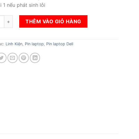
i 1 nếu phát sinh lỗi
n laptop Dell Inspiron 5568 số lượng
THÊM VÀO GIỎ HÀNG
ục:
Linh Kiện
,
Pin laptop
,
Pin laptop Dell