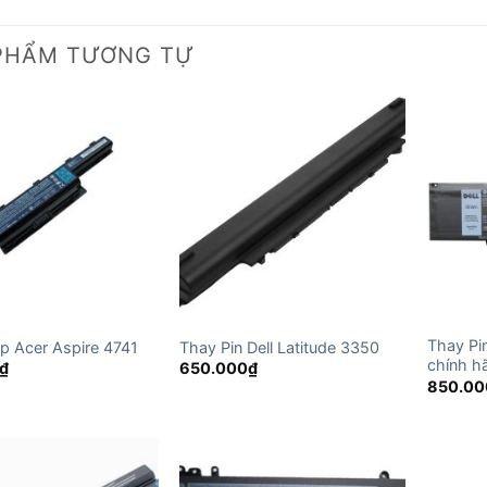
PHẨM TƯƠNG TỰ
Thay Pi
op Acer Aspire 4741
Thay Pin Dell Latitude 3350
chính h
₫
650.000
₫
850.00