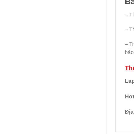
Bả
– T
– T
– T
bảo
Thô
Lap
Hot
Địa