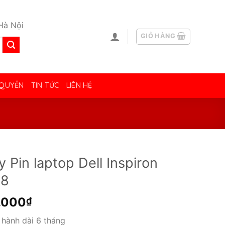
Hà Nội
GIỎ HÀNG
 QUYỀN
TIN TỨC
LIÊN HỆ
y Pin laptop Dell Inspiron
68
.000
₫
hành dài 6 tháng