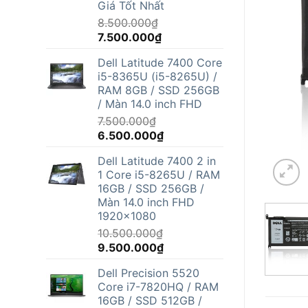
Giá Tốt Nhất
8.500.000
₫
Giá
Giá
7.500.000
₫
gốc
hiện
Dell Latitude 7400 Core
là:
tại
i5-8365U (i5-8265U) /
8.500.000₫.
là:
RAM 8GB / SSD 256GB
7.500.000₫.
/ Màn 14.0 inch FHD
7.500.000
₫
Giá
Giá
6.500.000
₫
gốc
hiện
Dell Latitude 7400 2 in
là:
tại
1 Core i5-8265U / RAM
7.500.000₫.
là:
16GB / SSD 256GB /
6.500.000₫.
Màn 14.0 inch FHD
1920x1080
10.500.000
₫
Giá
Giá
9.500.000
₫
gốc
hiện
Dell Precision 5520
là:
tại
Core i7-7820HQ / RAM
10.500.000₫.
là:
16GB / SSD 512GB /
9.500.000₫.