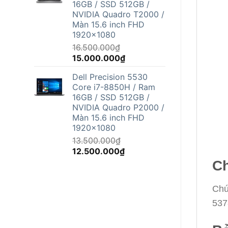
16GB / SSD 512GB /
12.500.000₫.
NVIDIA Quadro T2000 /
Màn 15.6 inch FHD
1920x1080
16.500.000
₫
Giá
Giá
15.000.000
₫
gốc
hiện
Dell Precision 5530
là:
tại
Core i7-8850H / Ram
16.500.000₫.
là:
16GB / SSD 512GB /
15.000.000₫.
NVIDIA Quadro P2000 /
Màn 15.6 inch FHD
1920x1080
13.500.000
₫
Giá
Giá
12.500.000
₫
gốc
hiện
Ch
là:
tại
13.500.000₫.
là:
Chú
12.500.000₫.
537