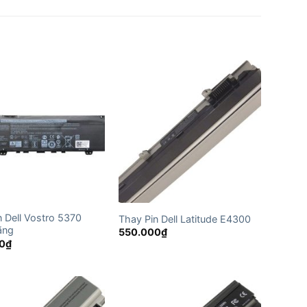
n Dell Vostro 5370
Thay Pin Dell Latitude E4300
ãng
550.000
₫
0
₫