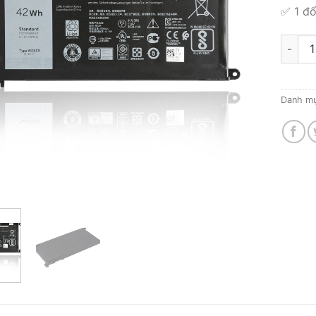
✅ 1 đổ
Thay Pi
Danh m