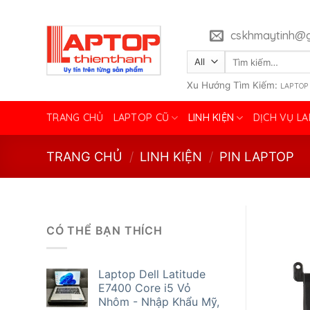
Skip
to
cskhmaytinh@g
content
Tìm
kiếm:
Xu Hướng Tìm Kiếm:
LAPTOP
TRANG CHỦ
LAPTOP CŨ
LINH KIỆN
DỊCH VỤ L
TRANG CHỦ
/
LINH KIỆN
/
PIN LAPTOP
CÓ THỂ BẠN THÍCH
Laptop Dell Latitude
E7400 Core i5 Vỏ
Nhôm - Nhập Khẩu Mỹ,