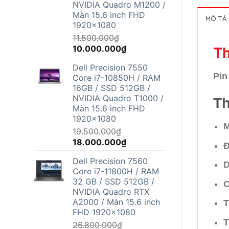
NVIDIA Quadro M1200 /
Màn 15.6 inch FHD
MÔ TẢ
1920x1080
11.500.000
₫
Giá
Giá
10.000.000
₫
Th
gốc
hiện
Dell Precision 7550
là:
tại
Pin
Core i7-10850H / RAM
11.500.000₫.
là:
16GB / SSD 512GB /
10.000.000₫.
NVIDIA Quadro T1000 /
Th
Màn 15.6 inch FHD
1920x1080
M
19.500.000
₫
Giá
Giá
18.000.000
₫
Đ
gốc
hiện
Dell Precision 7560
là:
tại
D
Core i7-11800H / RAM
19.500.000₫.
là:
32 GB / SSD 512GB /
C
18.000.000₫.
NVIDIA Quadro RTX
A2000 / Màn 15.6 inch
T
FHD 1920x1080
T
26.800.000
₫