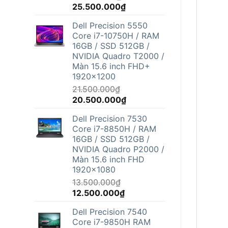
Giá
Giá
25.500.000
₫
gốc
hiện
Dell Precision 5550
là:
tại
Core i7-10750H / RAM
26.800.000₫.
là:
16GB / SSD 512GB /
25.500.000₫.
NVIDIA Quadro T2000 /
Màn 15.6 inch FHD+
1920x1200
21.500.000
₫
Giá
Giá
20.500.000
₫
gốc
hiện
Dell Precision 7530
là:
tại
Core i7-8850H / RAM
21.500.000₫.
là:
16GB / SSD 512GB /
20.500.000₫.
NVIDIA Quadro P2000 /
Màn 15.6 inch FHD
1920x1080
13.500.000
₫
Giá
Giá
12.500.000
₫
gốc
hiện
Dell Precision 7540
là:
tại
Core i7-9850H RAM
13.500.000₫.
là: