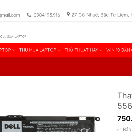
27 Cổ Nhuế, Bắc Từ Liêm, 
mail.com
0984.193.916
,
 CŨ
SỬA LAPTOP
APTOP
THU MUA LAPTOP
THỦ THUẬT HAY
WIN 10 BẢN
Tha
55
750
✅ Bảo 