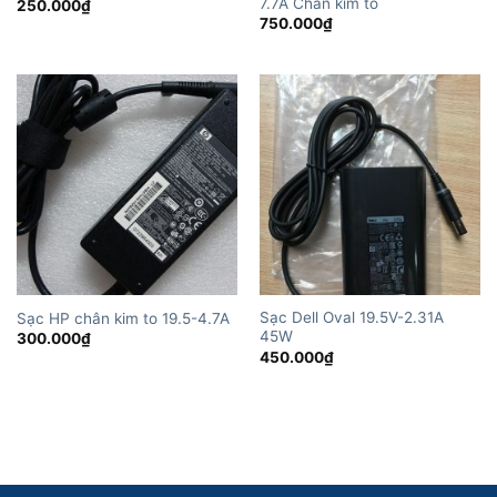
7.7A Chân kim to
250.000
₫
750.000
₫
Sạc Dell Oval 19.5V-2.31A
Sạc HP chân kim to 19.5-4.7A
45W
300.000
₫
450.000
₫