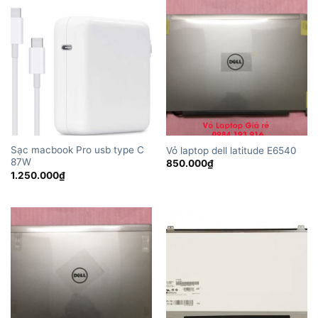
Sạc macbook Pro usb type C
Vỏ laptop dell latitude E6540
87W
850.000
₫
1.250.000
₫