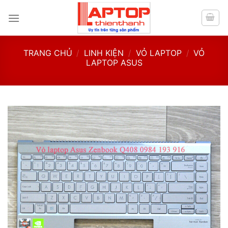
Skip
to
content
TRANG CHỦ
/
LINH KIỆN
/
VỎ LAPTOP
/
VỎ
LAPTOP ASUS