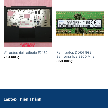
1.350.00
Ram laptop DDR4 8GB
Vỏ laptop dell latitude E7450
Samsung buz 3200 Mhz
750.000
₫
650.000
₫
Laptop Thiên Thành