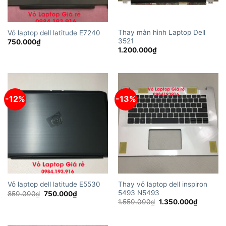
Thay màn hình Laptop Dell
Vỏ laptop dell latitude E7240
3521
750.000
₫
1.200.000
₫
-12%
-13%
Thay vỏ laptop dell inspiron
Vỏ laptop dell latitude E5530
5493 N5493
Giá
Giá
850.000
₫
750.000
₫
gốc
hiện
Giá
Giá
1.550.000
₫
1.350.000
₫
là:
tại
gốc
hiện
850.000₫.
là:
là:
tại
750.000₫.
1.550.000₫.
là: