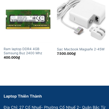
Ram laptop DDR4 4GB
Sạc Macbook Magsafe 2-45W
Samsung Buz 2400 Mhz
7.500.000
₫
400.000
₫
Laptop Thiên Thành
Địa Chỉ: 27 Cổ Nhuế- Phường Cổ Nhuế 2- Quận Bắc Từ