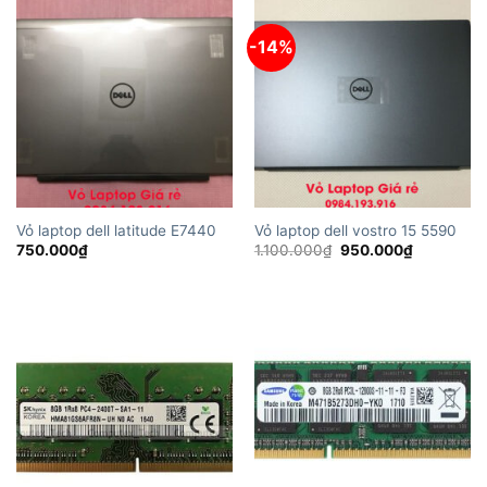
-14%
Vỏ laptop dell latitude E7440
Vỏ laptop dell vostro 15 5590
Giá
Giá
750.000
₫
1.100.000
₫
950.000
₫
gốc
hiện
là:
tại
1.100.000₫.
là:
950.000₫.