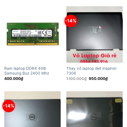
-14%
Ram laptop DDR4 4GB
Thay vỏ laptop dell inspiron
Samsung Buz 2400 Mhz
7306
Giá
Giá
400.000
₫
1.100.000
₫
950.000
₫
gốc
hiện
là:
tại
1.100.000₫.
là:
950.000₫.
-14%