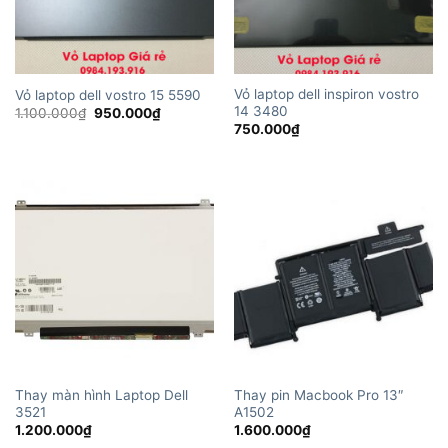
Vỏ laptop dell inspiron vostro
Vỏ laptop dell vostro 15 5590
14 3480
Giá
Giá
1.100.000
₫
950.000
₫
gốc
hiện
750.000
₫
là:
tại
1.100.000₫.
là:
950.000₫.
Thay màn hình Laptop Dell
Thay pin Macbook Pro 13″
3521
A1502
1.200.000
₫
1.600.000
₫