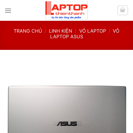
Skip
to
content
TRANG CHỦ
/
LINH KIỆN
/
VỎ LAPTOP
/
VỎ
LAPTOP ASUS